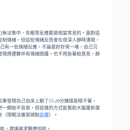
力無法集中、失眠等反應都是相當常見的。面對這
克制情緒，但這些情緒反而會在夜深人靜時湧現，
自己有一些情緒反應，不論是好好哭一場、自己沉
發現周遭夥伴有情緒困擾，也不用急著給意見，靜
果發現自己自床上躺了15-20分鐘還是睡不著，
然一開始不容易，但這樣的方式能幫助大腦重新建
來（限眠法複習請點
這裡
）。
功能，建議尋求醫療協助。