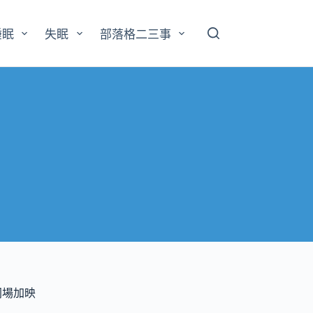
睡眠
失眠
部落格二三事
同場加映