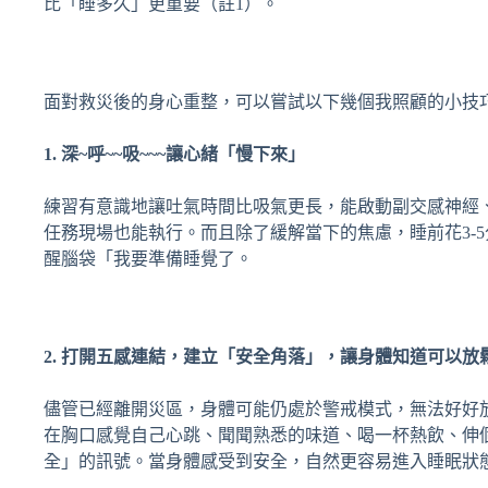
比「睡多久」更重要（註1）。
面對救災後的身心重整，可以嘗試以下幾個我照顧的小技
1. 深~呼~~吸~~~讓心緒「慢下來」
練習有意識地讓吐氣時間比吸氣更長，能啟動副交感神經
任務現場也能執行。而且除了緩解當下的焦慮，睡前花3-
醒腦袋「我要準備睡覺了。
2. 打開五感連結，建立「安全角落」，讓身體知道可以放
儘管已經離開災區，身體可能仍處於警戒模式，無法好好
在胸口感覺自己心跳、聞聞熟悉的味道、喝一杯熱飲、伸
全」的訊號。當身體感受到安全，自然更容易進入睡眠狀