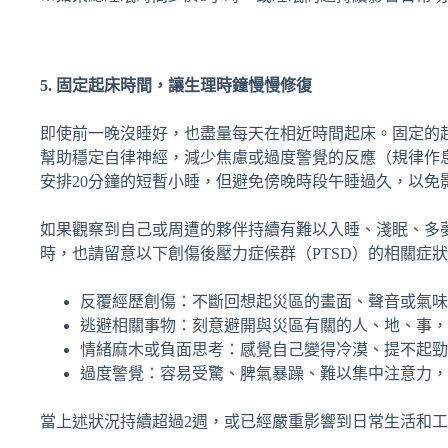
5. 固定起床時間，讓生理時鐘慢慢修復
即使前一晚沒睡好，也盡量每天在相近時間起床。固定的
幫助穩定自律神經，減少焦慮或過度警覺的反應（規律作
安排20分鐘的短暫小睡，但避免傍晚時段午睡過久，以免
如果觀察到自己或周遭的夥伴持續有難以入睡、淺眠、多
時，也請留意以下創傷後壓力症候群（PTSD）的相關症
反覆經歷創傷：不斷回想起災區的畫面、聲音或氣味
逃避相關事物：刻意避開與災區有關的人、地、事，
情緒麻木或負面思考：感覺自己變得冷漠、提不起勁
過度警覺：容易受驚、脾氣暴躁、難以集中注意力，
當上述狀況持續超過2週，或已經嚴重影響到日常生活和