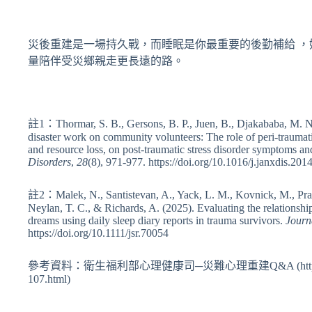
災後重建是一場持久戰，而睡眠是你最重要的後勤補給 
量陪伴受災鄉親走更長遠的路。
註1：Thormar, S. B., Gersons, B. P., Juen, B., Djakababa, M. N.,
disaster work on community volunteers: The role of peri-traumatic 
and resource loss, on post-traumatic stress disorder symptoms an
Disorders
,
28
(8), 971-977. https://doi.org/10.1016/j.janxdis.201
註2：Malek, N., Santistevan, A., Yack, L. M., Kovnick, M., Praca
Neylan, T. C., & Richards, A. (2025). Evaluating the relationsh
dreams using daily sleep diary reports in trauma survivors.
Journ
https://doi.org/10.1111/jsr.70054
參考資料：衛生福利部心理健康司─災難心理重建Q&A (https://dep.
107.html)