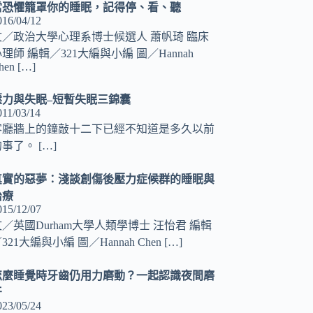
當恐懼籠罩你的睡眠，記得停、看、聽
016/04/12
文／政治大學心理系博士候選人 蕭帆琦 臨床
理師 編輯／321大編與小編 圖／Hannah
hen
[…]
壓力與失眠–短暫失眠三錦囊
011/03/14
客廳牆上的鐘敲十二下已經不知道是多久以前
的事了。
[…]
真實的惡夢：淺談創傷後壓力症候群的睡眠與
治療
015/12/07
文／英國Durham大學人類學博士 汪怡君 編輯
321大編與小編 圖／Hannah Chen
[…]
怎麼睡覺時牙齒仍用力磨動？一起認識夜間磨
牙
023/05/24