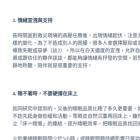
3. 情緒宣洩與支持
長時間面對救災現場的高壓任務後，出現情緒起伏、注意
樣的變化，為了不造成別人的困擾，很多人會選擇壓抑或
導致失眠或惡夢（註2）。所以在白天適度的宣洩，允許
澱或跟信任的夥伴談談，都能夠讓情緒有抒發的空間。若
靜地聆聽、陪伴就是很重要的支持。
4. 睡不著時，不要硬撐在床上
如同研究中提到的，災後的睡眠品質比睡了多久更重要，如
不妨先起身做些緩和活動，等眼皮自然沉重再回床上。雖
立「床＝睡覺」的連結，提升睡眠效率，把睡眠品質找回
※如果總睡眠時間少於5小時，或睡眠問題持續影響日常