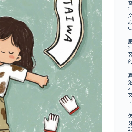
2
心
C
2
2
／
2