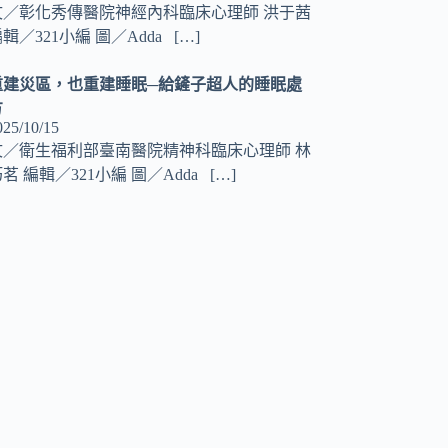
文／彰化秀傳醫院神經內科臨床心理師 洪于茜
輯／321小編 圖／Adda
[…]
重建災區，也重建睡眠─給鏟子超人的睡眠處
方
025/10/15
文／衛生福利部臺南醫院精神科臨床心理師 林
茗 編輯／321小編 圖／Adda
[…]