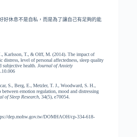
，好好休息不是自私，而是為了讓自己有足夠的能
 Karlsson, T., & Olff, M. (2014). The impact of
distress, level of personal affectedness, sleep quality
d subjective health.
Journal of Anxiety
4.10.006
r, S., Berg, E., Metzler, T. J., Woodward, S. H.,
ip between emotion regulation, mood and distressing
al of Sleep Research
, 34(5), e70054.
mohw.gov.tw/DOMHAOH/cp-334-618-