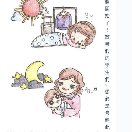
假
開
始
了
！
放
暑
假
的
學
生
們
~
想
必
是
會
趁
此