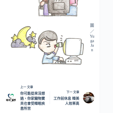
圖
／
Yu
ga
Ja
n
上一
文章
下一
文章
你可能從來沒想
過，你家寵物寶
工作前休息 睡美
貝也會受睡眠疾
人效率高
患所苦