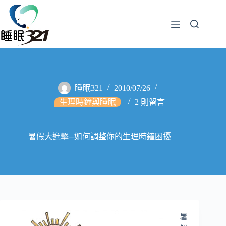
睡眠321
2010/07/26
生理時鐘與睡眠
2 則留言
暑假大進擊─如何調整你的生理時鐘困擾
暑