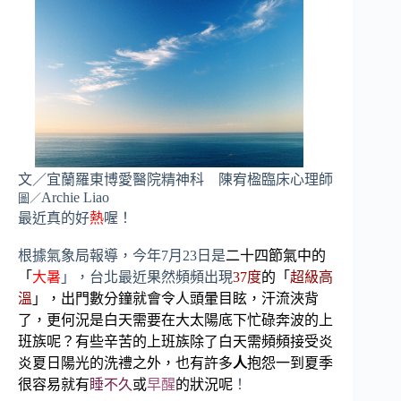
文／宜蘭羅東博愛醫院精神科 陳宥楹臨床心理師
Archie Liao
圖／
最近真的好
熱
喔！
根據氣象局報導，今年
7
月
23
日是
二十四節氣中的
「
大暑
」，台北最近果然頻頻出現
37
度
的「
超級高
溫
」，出門數分鐘就會令人頭暈目眩，汗流浹背
了，更何況是白天需要在大太陽底下忙碌奔波的上
班族呢？有些辛苦的上班族除了白天需頻頻接受炎
炎夏日陽光的洗禮之外，也有許多
人
抱怨一到夏季
很容易就有
睡不久
或
早醒
的狀況呢
！