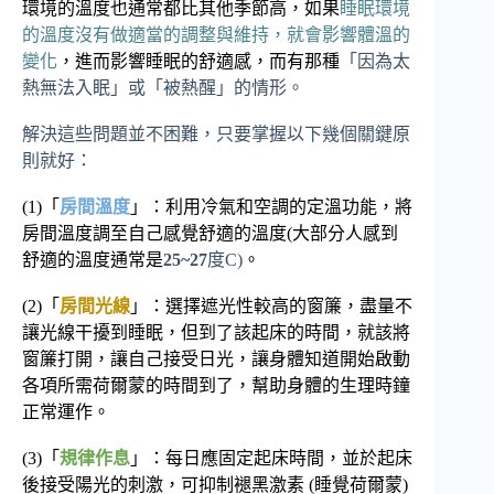
環境的溫度也通常都比其他季節高，如果
睡眠環境
的溫度沒有做適當的調整與維持，就會影響體溫的
變化
，進而影響睡眠的舒適感，而有那種
「因為太
熱無法入眠」或「被熱醒」的情形。
解決這些問題並不困難，只要掌握以下幾個關鍵原
則就好：
(1)
「
房間溫度
」：利用冷氣和空調的定溫功能，將
房間溫度調至自己感覺舒適的溫度
(
大部分人感到
舒適的溫度通常是
25~27
度
C)
。
(2)
「
房間光線
」：選擇遮光性較高的窗簾，盡量不
讓光線干擾到睡眠，但到了該起床的時間，就該將
窗簾打開，讓自己接受日光，讓身體知道開始啟動
各項所需荷爾蒙的時間到了，幫助身體的生理時鐘
正常運作。
(3)
「
規律作息
」：每日應固定起床時間，並於起床
後接受陽光的刺激，可抑制褪黑激素
(
睡覺荷爾蒙
)