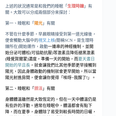
上述的狀況通常是和我們的睡眠「
生理時鐘
」有
關。大致可以分成兩個部分來探討：
第一、睡眠和「
陽光
」有關
不管在什麼季節，早晨眼睛接受到第一道光線後，
便會
觸動大腦中的
視叉上核
(
簡稱
SCN
，是生理時
鐘所在
)
開始運作，啟動
一連串的神經機制，並開
始分泌可體松
(
可協助抗壓
)
等激素且降低褪黑激素
(
睡覺賀爾蒙
)
濃度，準備一天的開始，而
夏天晝日
開始的早且長
，就會讓我們比其他季節更早接觸到
陽光，因此身體啟動的機制就會更早開始，所以當
陽光射進房間，便會讓你覺得「唉呀
~
我醒了
!
」。
第二、睡眠和「
體溫
」有關
身體體溫雖然是大致恆定的，但在一天中體溫仍是
有些許的浮動。通常在睡眠中，體溫都會有點下
降，而在夏季，身體除了易受到較長時間的日曬，