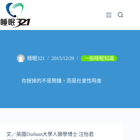
睡眠321
2015/12/29
一般睡眠知識
你按掉的不是鬧鐘，而是社會性時差
文／英國Durham大學人類學博士 汪怡君