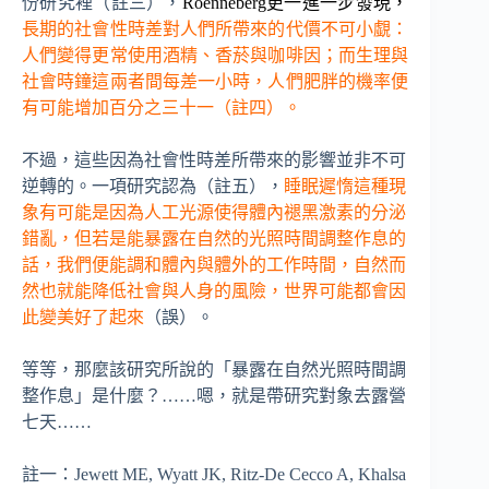
份研究裡（註三），
Roenneberg更一進一步發現，
長期的社會性時差對人們所帶來的代價不可小覷：
人們變得更常使用酒精、香菸與咖啡因；而生理與
社會時鐘這兩者間每差一小時，人們肥胖的機率便
有可能增加百分之三十一（註四）。
不過，這些因為社會性時差所帶來的影響並非不可
逆轉的。一項研究認為（註五），
睡眠遲惰這種現
象有可能是因為人工光源使得體內褪黑激素的分泌
錯亂，但若是能暴露在自然的光照時間調整作息的
話，我們便能調和體內與體外的工作時間，自然而
然也就能降低社會與人身的風險，世界可能都會因
此變美好了起來
（誤）。
等等，那麼該研究所說的「暴露在自然光照時間調
整作息」是什麼？……嗯，就是帶研究對象去露營
七天……
註一：Jewett ME, Wyatt JK, Ritz-De Cecco A, Khalsa