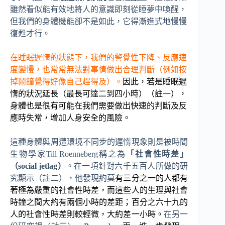
雖然看似能有效地將人的意識即刻從睡夢中喚醒，
但我們的身體機能卻不是如此，它得漸進式地慢慢
復甦才行。
在睡眠遲惰的狀態下，我們的警覺性下降、反應速
度變慢，也常常無法對事情做出合理判斷（例如按
掉鬧鐘覺得好像自己趕得及）。
因此，若是睡眠遲
惰的狀況延長（最長可達二到四小時）（註一），
身體也是很有可能在我們需要做出快速的判斷及反
應時失常，增加人身安全的風險。
這種身體與周遭環境不同步的遲惰現象則是被時間
生物學家Till Roenneberg稱之為
「社會性時差」
（social jetlag）
。在一項針對六千五百人所做的研
究顯示（註二），他發現約莫
有三分之一的人都有
著極為嚴重的社會性時差，而這些人的生理與社會
時鐘之間大約有兩個小時的差距；百分之六十九的
人的社會性時差則較輕微，大約差一小時。
在另一