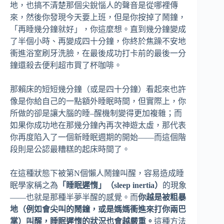
地，也搞不清楚那個尖銳惱人的聲音是從哪裡傳
來，然後你發現今天要上班，但是你按掉了鬧鐘，
「再睡幾分鐘就好」，你這麼想。直到幾分鐘變成
了半個小時、再變成四十分鐘，你終於焦躁不安地
衝進浴室刷牙洗臉，在最後成功打卡前的最後一分
鐘還殺去便利超市買了杯咖啡。
那賴床的短短幾分鐘（或是四十分鐘）看起來也許
像是你給自己的一點額外睡眠時間，但實際上，你
所做的卻是讓大腦的睡–醒機制變得更加複雜；而
如果你成功地在那幾分鐘內再次神遊太虛，那代表
你再度陷入了一個新睡眠週期的開始——而這個階
段則是公認最糟糕的起床時間了。
在這種狀態下被第N個懶人鬧鐘叫醒，容易造成睡
眠學家稱之為
「睡眠遲惰」（sleep inertia）
的現象
——也就是那種半夢半醒的感覺。而
你越是被粗暴
地（例如會尖叫的鬧鐘，或是媽媽衝進來打你兩巴
掌）叫醒，睡眠遲惰的狀況也會越嚴重。
這種方法