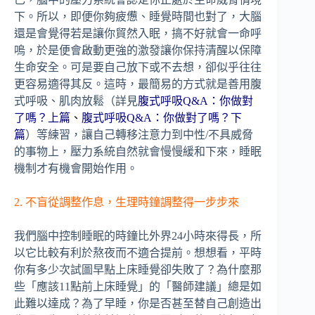
下。所以，即便你夠疲憊、睡覺時間也對了，大腦
還是會覺得若是讓你貿然入眠，搞不好就會一命呼
嗚，於是便會啟動更強的激發讓你保持清醒以保障
生命安全。可是要自己放下或不去想，卻似乎往往
更容易適得其反。這時，最簡易的方式就是善用腹
式呼吸、肌肉放鬆（詳見
腹式呼吸Q&A：你做對
了嗎？上篇
、
腹式呼吸Q&A：你做對了嗎？下
篇
）等練習，讓自己轉移注意力到中性/不具威脅
的事物上，壓力系統自然就會慢慢緩和下來，睡眠
機制才有機會開始作用。
2. 不盲從調整作息，生理時鐘調整得一步步來
我們腦中控制睡眠的時鐘比外界24小時來得長，所
以它比較有利於熬夜而不適合提前。想想看，平時
你有多少次試圖早點上床睡覺卻失敗了？為什麼那
些「應該11點前上床睡覺」的「醫師建議」總是如
此難以達成？為了早睡，你是否甚至替自己創造出