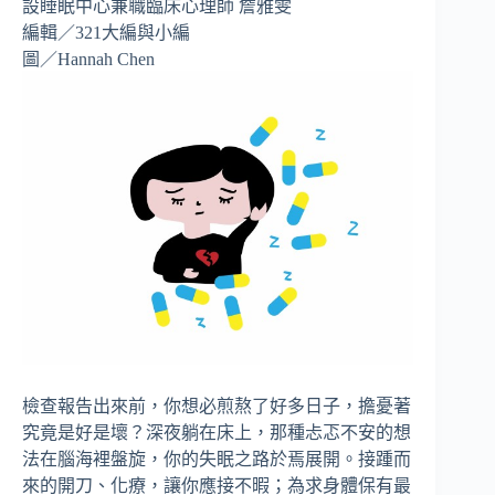
設睡眠中心兼職臨床心理師 詹雅雯
編輯／321大編與小編
圖／Hannah Chen
檢查報告出來前，你想必煎熬了好多日子，擔憂著
究竟是好是壞？深夜躺在床上，那種忐忑不安的想
法在腦海裡盤旋，你的失眠之路於焉展開。接踵而
來的開刀、化療，讓你應接不暇；為求身體保有最