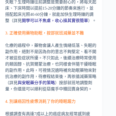
失眠？生理時鐘往前調整是需要耐心的，將每天起
床、下床時間以提前15-20分鐘的節奏來進行，並
搭配起床光照40-60分鐘，就能加快生理時鐘的調
整（詳見
開學可以不焦慮，收心操其實很簡單
）。
3. 正確使用藥物助眠，按部就班減藥並不難
化療的過程中，藥物會讓人產生情緒低落、失眠的
副作用，絕對不是因為你的意志不夠堅定、看不開
才被這些症狀所擾。不只如此，後續治療時常使用
的類固醇、抗賀爾蒙治療，也同樣會伴隨干擾睡眠
的副作用。此時，可視情況適時補充助眠藥物來對
抗治療的副作用，待療程結束後，再依循減藥策略
（詳見
與安眠藥分手的策略
）按部就班地調整劑
量，你還是可以順利從惡魔手中贖回賣身契的。
4. 別讓癌因性疲憊消耗了你的睡眠趨力
根據調查有高達7成以上的癌症病友經常感到疲