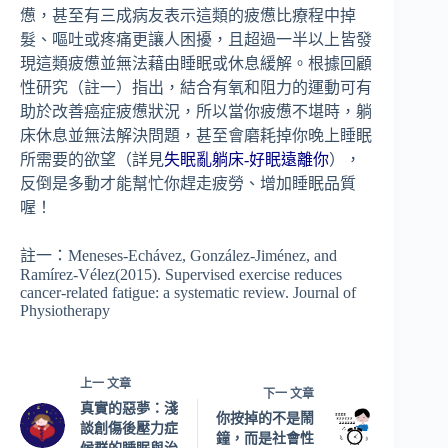
憊，甚至有三成病友表示這類的疲憊比療程中掉
髮、嘔吐或疼痛更讓人困擾，且超過一半以上皆發
現這類疲憊並無法藉由睡眠或休息緩解。根據回顧
性研究（註一）指出，結合有氧和阻力的運動可有
助於改善癌症疲憊狀況，所以當你疲憊不堪時，躺
床休息並無法解決問題，甚至會磨耗掉你晚上睡眠
所需要的欲望（詳見
失眠亂躺床-好眠遠離你
），
反倒是多動才能幫忙你趕走疲勞、增加睡眠品質
喔！
註一：Meneses-Echávez, González-Jiménez, and
Ramírez-Vélez(2015). Supervised exercise reduces
cancer-related fatigue: a systematic review. Journal of
Physiotherapy
上一
文章
下一
文章
真實的惡夢：淺
你按掉的不是鬧
談創傷後壓力症
鐘，而是社會性