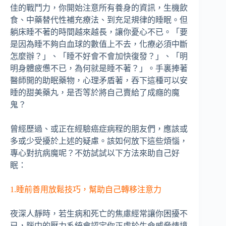
佳的戰鬥力，你開始注意所有養身的資訊，生機飲
食、中藥替代性補充療法、到充足規律的睡眠。但
躺床睡不著的時間越來越長，讓你憂心不已。「要
是因為睡不夠白血球的數值上不去，化療必須中斷
怎麼辦？」、「睡不好會不會加快復發？」、「明
明身體疲憊不已，為何就是睡不著？」。手裏捧著
醫師開的助眠藥物，心理矛盾著，吞下這種可以安
睡的甜美藥丸，是否等於將自己賣給了成癮的魔
鬼？
曾經歷過、或正在經驗癌症病程的朋友們，應該或
多或少受擾於上述的疑慮。該如何放下這些煩惱，
專心對抗病魔呢？不妨試試以下方法來助自己好
眠：
1.睡前善用放鬆技巧，幫助自己轉移注意力
夜深人靜時，若生病和死亡的焦慮經常讓你困擾不
已，腦中的壓力系統會認定你正處於生命威脅情境