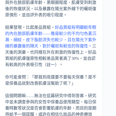
與外在臉部肌膚年齡、黑眼圈程度、肌膚受到刺激
後的恢復狀況，以及暴露在陽光紫外線下的曬斑復
原情形，並自評外表的吸引程度。
結果發現，比起差品質組，
好品質組有明顯較年輕
的內在臉部肌膚年齡——像是較少的不均勻色素沉
澱、細紋，皮下脂肪流失也較少，且在陽光下紫外
線的暴露後的隔天，對於曬斑有較佳的恢復性。
三
天後的測量，也同樣在外在刺激的恢復性上，好品
質組的肌膚復原性相較差品質者高了30%，並自認
有較高的外表吸引性（註一）。
你可能會問：「那我到底還要不要每天保養？是不
是保養品就對改善肌膚沒幫助了呢？」
這個問題嘛……無法在這篇研究中得到答案，研究
中並未調查參與的女性中保養品使用類型、每日保
養時數等狀況是否會影響肌膚的年齡，而目的是期
待給予一個提醒，或許在相信化妝品的神奇療效