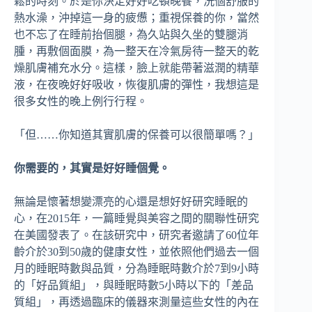
鬆的時刻。於是你決定好好吃頓晚餐，洗個舒服的
熱水澡，沖掉這一身的疲憊；重視保養的你，當然
也不忘了在睡前抬個腿，為久站與久坐的雙腿消
腫，再敷個面膜，為一整天在冷氣房待一整天的乾
燥肌膚補充水分。這樣，臉上就能帶著滋潤的精華
液，在夜晚好好吸收，恢復肌膚的彈性，我想這是
很多女性的晚上例行行程。
「但……你知道其實肌膚的保養可以很簡單嗎？」
你需要的，其實是好好睡個覺。
無論是懷著想變漂亮的心還是想好好研究睡眠的
心，在2015年，一篇睡覺與美容之間的關聯性研究
在美國發表了。在該研究中，研究者邀請了60位年
齡介於30到50歲的健康女性，並依照他們過去一個
月的睡眠時數與品質，分為睡眠時數介於7到9小時
的「好品質組」，與睡眠時數5小時以下的「差品
質組」，再透過臨床的儀器來測量這些女性的內在