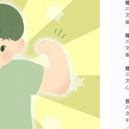
2
編
2
編
2
心
2
／