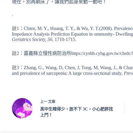
現在，別再躺床了，讓我們起身來動一動吧！
.
註1：Chien, M. Y., Huang, T. Y., & Wu, Y. T.(2008). Prevalence 
Impedance Analysis Prediction Equation in ommunity- Dwelling
Geriatrics Society
, 56
, 1710-1715.
註2：嘉義縣立慢性病防治所https://cyshb.cyhg.gov.tw/chrdc/New
註3：Zhang, G., Wang, D, Chen, J, Tong, M, Wang, J., & Chang, 
and prevalence of sarcopenia: A large cross-sectional study.
Prev
上一
文章
高中生睡得少，放不下 3C，小心肥胖找
上門！