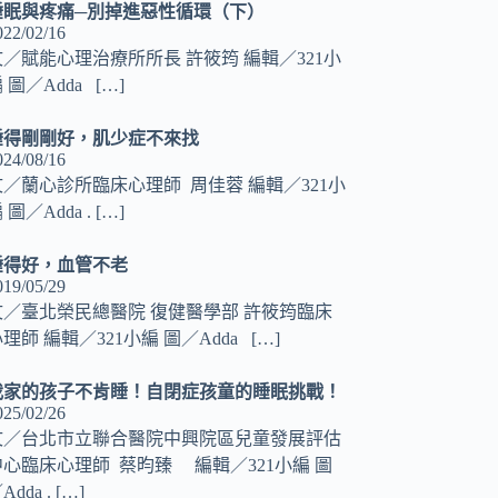
睡眠與疼痛─別掉進惡性循環（下）
022/02/16
文／賦能心理治療所所長 許筱筠 編輯／321小
 圖／Adda
[…]
睡得剛剛好，肌少症不來找
024/08/16
文／蘭心診所臨床心理師 周佳蓉 編輯／321小
 圖／Adda .
[…]
睡得好，血管不老
019/05/29
文／臺北榮民總醫院 復健醫學部 許筱筠臨床
理師 編輯／321小編 圖／Adda
[…]
我家的孩子不肯睡！自閉症孩童的睡眠挑戰！
025/02/26
文／台北市立聯合醫院中興院區兒童發展評估
中心臨床心理師 蔡昀臻 編輯／321小編 圖
Adda .
[…]