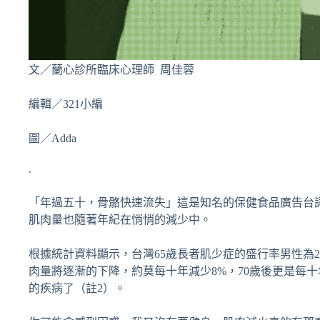
文／蘭心診所臨床心理師 周佳蓉
編輯／321小編
圖／Adda
.
「年過五十，骨骼快速流失」這是知名的保健食品廣告台
肌肉量也隨著年紀在悄悄的減少中。
根據統計資料顯示，台灣65歲長者肌少症的盛行率男性為23.
肉量將逐漸的下降，約莫每十年減少8%，70歲後更是每十年
的疾病了（註2）。