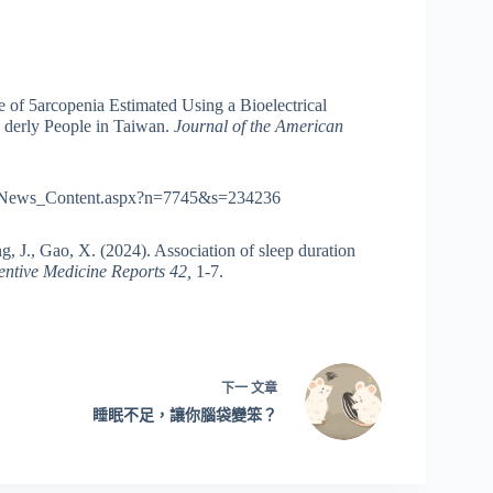
of 5arcopenia Estimated Using a Bioelectrical
 derly People in Taiwan.
Journal of the American
s_Content.aspx?n=7745&s=234236
J., Gao, X. (2024). Association of sleep duration
entive Medicine Reports 42,
1-7.
下一
文章
睡眠不足，讓你腦袋變笨？