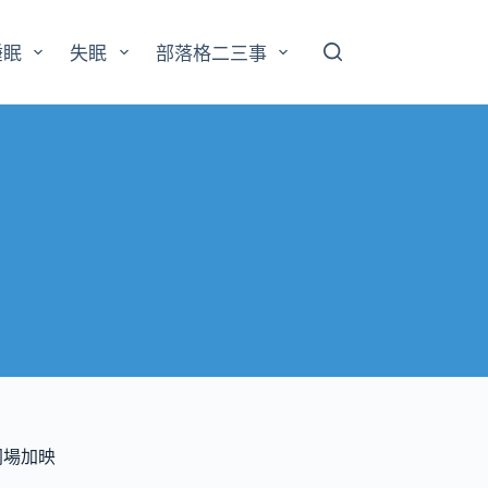
睡眠
失眠
部落格二三事
同場加映