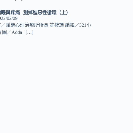
睡眠與疼痛─別掉進惡性循環（上）
022/02/09
文／賦能心理治療所所長 許筱筠 編輯／321小
 圖／Adda
[…]