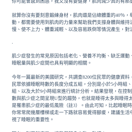
你可能會感到困惑，我又沒有要健身，肌肉減少真的有那
就算你沒有要刻意鍛練身材，肌肉還是佔總體重的40％，
動，都需要使用到肌肉的力量來幫助我們支撐身體與維持
慢、使不上力、體重減輕、以及容易跌倒等情況產生，對
.
肌少症發生的常見原因包括老化、營養不均衡、缺乏運動
睡眠量與肌少症間也具有明顯的相關。
今年一篇最新的美國研究，共調查8200位民眾的健康資
民眾依據睡眠時數的長度分成五組，分別是小於5小時組、5小
組、以及大於9小時組來進行統計分析。結果發現，在控
數與肌少症之間呈現U型的趨勢，也就是睡得太多與睡得太
是罹患肌少症的最低風險（註3）。由此可知，比起睡眠
你常常爬幾層樓梯或走一下路就容易覺得腳痠，建議生活
視了睡眠的重要性。