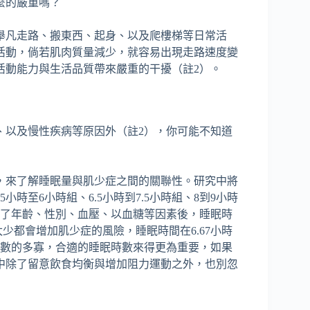
麼的嚴重嗎？
舉凡走路、搬東西、起身、以及爬樓梯等日常活
活動，倘若肌肉質量減少，就容易出現走路速度變
活動能力與生活品質帶來嚴重的干擾（註2）。
、以及慢性疾病等原因外（註2），你可能不知道
料，來了解睡眠量與肌少症之間的關聯性。研究中將
時至6小時組、6.5小時到7.5小時組、8到9小時
制了年齡、性別、血壓、以血糖等因素後，睡眠時
少都會增加肌少症的風險，睡眠時間在6.67小時
時數的多寡，合適的睡眠時數來得更為重要，如果
中除了留意飲食均衡與增加阻力運動之外，也別忽