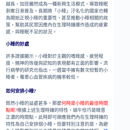
越長，加班儼然成為一種新興生活模式，導致睡眠
剝奪日漸普及。長期將「小睡」汙名化的國家也轉
為開始正視小睡的重要性，甚至推動小睡相關的政
策，幫助其民眾因應內在生理時鐘運作造成的疲累
感，與睡眠不足的狀況。
小睡的好處
許多證據顯示，小睡對於主觀的嗜睡感、疲勞程
度、精神的恢復與認知的表現都有正面的影響。流
行病學的研究也指出，一週當中擁有數次短暫的小
睡者，罹患心血管疾病的機率較低。
如何安排小睡?
既然小睡的益處甚多，那麼
何時是小睡的最佳時間
點呢?
根據上述生理時鐘的特性，過午恰巧是睡意
正濃的時間點，此時即可順應我們內在生理時鐘的
特性為自己安排個小睡。但要特別注意的是，為避