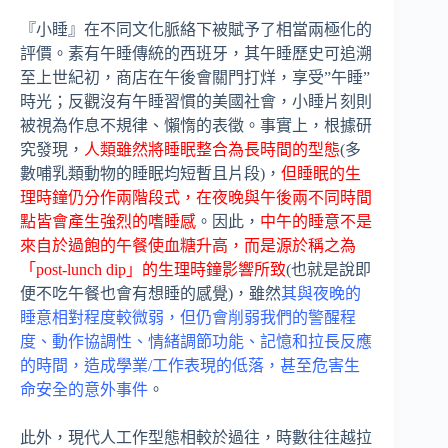
『小睡』在不同文化脈絡下被賦予了相當兩極化的
評價。素有午睡傳統的西班牙，其午睡歷史可追溯
至上世紀初，商店在午後會關門打烊，享受”午睡”
時光；反觀沒有午睡習慣的美國社會，小睡片刻則
被視為作息不規律、懶惰的表徵。事實上，根據研
究發現，
人類雖然將睡眠整合為長時間的型態
(多
數哺乳類動物的睡眠均短暫且片段)，
但睡眠的生
理時鐘仍分作兩階段式，在夜晚與午後兩不同時間
點皆會產生強烈的嗜睡感
。因此，
中午的睡意不是
來自於過飽的午餐使血糖升高，而是源於稱之為
「post-lunch dip」的生理時鐘影響所致
(也就是說即
便不吃午餐也會有想睡的感覺)，雖然
其與夜晚的
睡意相對程度較微弱，但仍會削弱我們的警醒程
度、動作協調性、情緒調節功能、記憶和拉長反應
的時間，造成學業/工作表現的低落，甚至危害生
命安全的意外事件
。
此外，現代人工作型態相較於過往，時數往往越拉