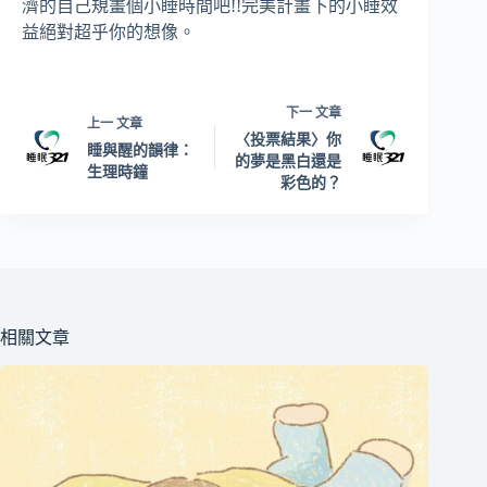
濟的自己規畫個小睡時間吧!!完美計畫下的小睡效
益絕對超乎你的想像。
下一
文章
上一
文章
〈投票結果〉你
睡與醒的韻律：
的夢是黑白還是
生理時鐘
彩色的？
相關文章