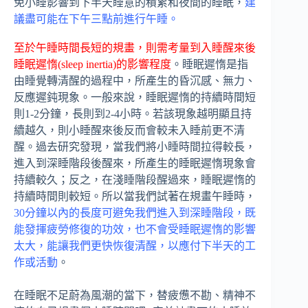
免小睡影響到下半天睡意的積累和夜間的睡眠，
建
議盡可能在下午三點前進行午睡。
至於午睡時間長短的規畫，則需考量到入睡醒來後
睡眠遲惰(sleep inertia)的影響程度
。睡眠遲惰是指
由睡覺轉清醒的過程中，所產生的昏沉感、無力、
反應遲鈍現象。一般來說，睡眠遲惰的持續時間短
則1-2分鐘，長則到2-4小時。若該現象越明顯且持
續越久，則小睡醒來後反而會較未入睡前更不清
醒。過去研究發現，當我們將小睡時間拉得較長，
進入到深睡階段後醒來，所產生的睡眠遲惰現象會
持續較久；反之，在淺睡階段醒過來，睡眠遲惰的
持續時間則較短。所以當我們試著在規畫午睡時，
30分鐘以內的長度可避免我們進入到深睡階段，既
能發揮疲勞修復的功效，也不會受睡眠遲惰的影響
太大，能讓我們更快恢復清醒，以應付下半天的工
作或活動
。
在睡眠不足蔚為風潮的當下，替疲憊不勘、精神不