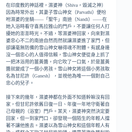
在印度教的神話裡，濕婆神（Shiva，毀滅之神）
因為時常外出，其妻子雪山神女（Parvathi）便吩
咐濕婆的坐騎——「聖牛」南迪（Nandi）——在
她入浴時看守喜馬拉雅山的門戶，不要讓任何人打
擾她的澎澎時光。不過，等濕婆神回家，向來對濕
婆忠心不二的南迪自然而然就讓濕婆進了家門，但
卻讓毫無防備的雪山神女嚇得魂不附體。有感身邊
沒一個忠心的人值得信賴，雪山神女便從身上抓了
一把沐浴用的薑黃醬，向它吹了一口氣，於是薑黃
醬就變成了一個小男孩。雪山神女將這個小男孩取
名為甘尼許（Ganesh），並視他為唯一一個對自己
忠心的兒子。
接下來的幾年，濕婆神都在外面不知道幹嘛沒有回
家，但甘尼許依舊日復一日、年復一年地守衛著自
己母親的（浴室）門戶。某天，濕婆神突然決定要
回家，但一到家門口，卻發現一個陌生的年輕人擋
著不讓他進去。濕婆以為雪山神女和這個年輕人有