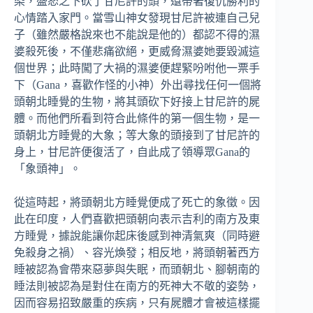
染，盛怒之下砍了甘尼許的頭，還帶著復仇勝利的
心情踏入家門。當雪山神女發現甘尼許被連自己兒
子（雖然嚴格說來也不能說是他的）都認不得的濕
婆殺死後，不僅悲痛欲絕，更威脅濕婆她要毀滅這
個世界；此時闖了大禍的濕婆便趕緊吩咐他一票手
下（Gana，喜歡作怪的小神）外出尋找任何一個將
頭朝北睡覺的生物，將其頭砍下好接上甘尼許的屍
體。而他們所看到符合此條件的第一個生物，是一
頭朝北方睡覺的大象；等大象的頭接到了甘尼許的
身上，甘尼許便復活了，自此成了領導眾Gana的
「象頭神」。
從這時起，將頭朝北方睡覺便成了死亡的象徵。因
此在印度，人們喜歡把頭朝向表示吉利的南方及東
方睡覺，據說能讓你起床後感到神清氣爽（同時避
免殺身之禍）、容光煥發；相反地，將頭朝著西方
睡被認為會帶來惡夢與失眠，而頭朝北、腳朝南的
睡法則被認為是對住在南方的死神大不敬的姿勢，
因而容易招致嚴重的疾病，只有屍體才會被這樣擺