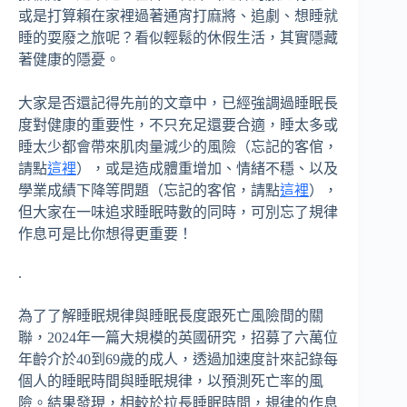
或是打算賴在家裡過著通宵打麻將、追劇、想睡就
睡的耍廢之旅呢？看似輕鬆的休假生活，其實隱藏
著健康的隱憂。
大家是否還記得先前的文章中，已經強調過睡眠長
度對健康的重要性，不只充足還要合適，睡太多或
睡太少都會帶來肌肉量減少的風險（忘記的客倌，
請點
這裡
），或是造成體重增加、情緒不穩、以及
學業成績下降等問題（忘記的客倌，請點
這裡
），
但大家在一味追求睡眠時數的同時，可別忘了規律
作息可是比你想得更重要！
.
為了了解睡眠規律與睡眠長度跟死亡風險間的關
聯，2024年一篇大規模的英國研究，招募了六萬位
年齡介於40到69歲的成人，透過加速度計來記錄每
個人的睡眠時間與睡眠規律，以預測死亡率的風
險。結果發現，相較於拉長睡眠時間，規律的作息