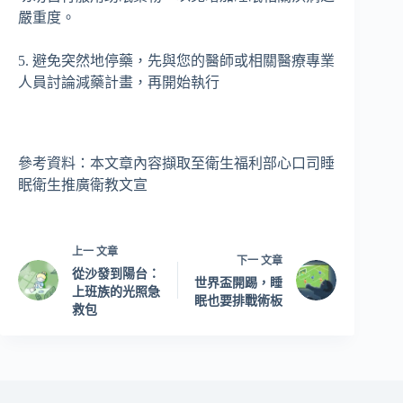
嚴重度。
5. 避免突然地停藥，先與您的醫師或相關醫療專業
人員討論減藥計畫，再開始執行
參考資料：本文章內容擷取至衛生福利部心口司睡
眠衛生推廣衛教文宣
上一
文章
下一
文章
從沙發到陽台：
世界盃開踢，睡
上班族的光照急
眠也要排戰術板
救包