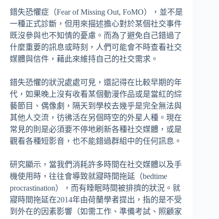
錯失恐懼症（Fear of Missing Out, FoMO），並不是
一種正式診斷，但用來描述擔心對於某個社交事件
既沒參與也不知情的憂慮。而為了避免自己錯過了
什麼重要的訊息或時刻，人們可能會不時查看社交
媒體與信件，藉此來維持自己的社交需求。
錯失恐懼的狀況處處可見，還記得在比較早期的年
代，如果晚上沒有收看某個動漫作品或是當紅的綜
藝節目、偶像劇，隔天到學校去幾乎是完全無法與
其他人交流，彷彿活在另個時空的外星人種。現在
常見的則是必須要不停地刷新各種社交媒體，或是
觀看各種短影音，也不能錯過群組中的任何訊息。
研究顯示，當我們消耗許多時間在社交媒體以及手
機使用時，往往會導致就寢時間拖延（bedtime
procrastination），而有睡眠時間被排擠的狀況。就
寢時間拖延在2014年由荷蘭學者提出，指的是不受
到外在的因素影響（如需工作、準備考試、照顧家