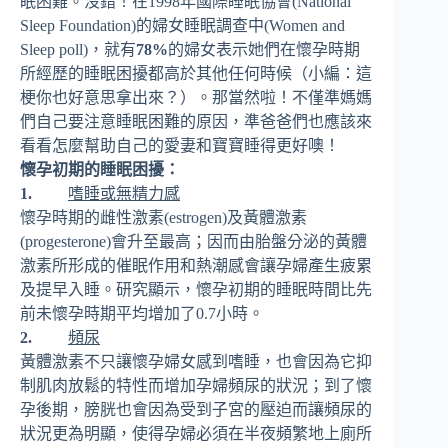
眠困難。沒錯！在1998年國際睡眠協會(National
Sleep Foundation)的婦女睡眠調查中(Women and
Sleep poll)，就有
78%
的婦女表示她們在懷孕時期
所經歷的睡眠困擾都高於其他任何時候（小編：這
梗你也好意思拿出來？）。那當然啦！不僅準媽媽
們自己要注意睡眠困難的原因，準爸爸們也應該來
看看怎麼幫助自己的愛妻和寶寶睡得更好噢！
懷孕初期的睡眠困擾：
1.
嗜睡或無精力感
懷孕時期的雌性激素(estrogen)及黃體激素
(progesterone)會升至最高；因而由胎盤分泌的黃體
激素所形成的催眠作用和熱潮感會讓孕婦產生疲累
及提早入睡。研究顯示，懷孕初期的睡眠時間比先
前未懷孕時期平均增加了0.7小時。
2.
頻尿
黃體激素不只讓懷孕婦女感到嗜睡，也會因為它抑
制肌肉放鬆的特性而增加孕婦頻尿的狀況；到了懷
孕後期，膀胱也會因為受到子宮的壓迫而讓頻尿的
狀況更為明顯，使得孕婦必須在半夜頻繁地上廁所