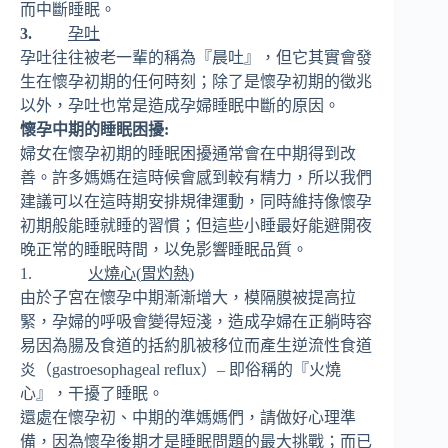
而中斷睡眠。
3.
孕吐
孕吐往往被老一輩的稱為『晨吐』，但它其實會發
生在懷孕初期的任何時刻；除了是懷孕初期的徵兆
以外，孕吐也常是造成孕婦睡眠中斷的原因。
懷孕中期的睡眠困擾
:
婦女在懷孕初期的睡眠困擾通常會在中期得到改
善。許多媽媽在這時候會感到較有精力，所以我們
建議可以在這時期安排規律運動，同時維持像懷孕
初期般能睡就睡的習慣；但這些小睡最好能避開夜
晚正常的睡眠時間，以免影響睡眠品質。
1.
火燒心
(
胃灼熱
)
由於子宮在懷孕中期漸漸增大，模隔膜被提高拉
緊，孕婦的呼吸會變得短淺，造成孕婦在正躺時容
易因為腸及食道的括約肌被移位而產生逆流性食道
炎（gastroesophageal reflux）– 即俗稱的『火燒
心』，干擾了睡眠。
還處在懷孕初、中期的準媽媽們，請做好心理準
備，因為懷孕後期才是睡眠問題的最大挑戰；而已