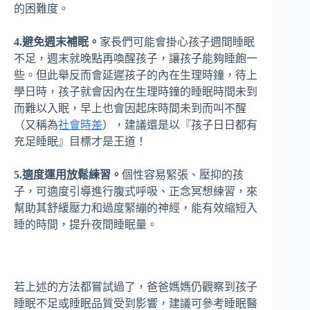
的困難度。
4.避免週末補眠。
家長們可能會掛心孩子週間睡眠
不足，週末就晚點再喚醒孩子，讓孩子能夠睡飽一
些。但此舉反而會延遲孩子的內在生理時鐘，待上
學日時，孩子就會因內在生理時鐘的睡眠時間未到
而難以入眠，早上也會因起床時間未到而叫不醒
（又稱為
社會時差
），建議還是以『孩子日日都有
充足睡眠』目標才是王道！
5.適度運用放鬆練習。
個性容易緊張、壓抑的孩
子，可適度引導進行腹式呼吸、正念冥想練習，來
幫助其舒緩壓力和過度緊繃的神經，能有效縮短入
睡的時間，提升夜間睡眠量。
若上述的方法都嘗試過了，爸爸媽媽仍觀察到孩子
睡眠不足或睡眠品質受到影響，建議可參考睡眠醫