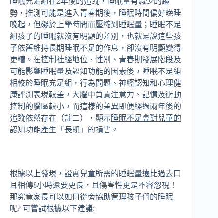
睡眠充足組在2年後的追蹤，睡眠量有減少的趨
勢，推測可能是進入青春期後，睡眠時間偏好晚睡
晚起，但礙於上學時間而壓縮到睡眠量；睡眠不足
組孩子的睡眠就沒有明顯的差別，也就是說這些孩
子依舊維持長期睡眠不足的作息，卻沒有明顯變得
更糟。在控制社經地位、性別、青春期發展階段及
可能影響睡眠量及認知功能的因素後，睡眠不足組
相較於睡眠充足組，行為問題、神經認知和心理健
康評測表現較差，大腦中負責注意力、記憶及衝動
控制的腦區較小，而這樣的差異即便經過兩年後的
追蹤依然存在（註二），顯示
睡眠不足會對兒童的
認知功能產生「長期」的損害
。
根據以上發現，證實兒童所需的睡眠量遠比過去口
耳相傳8小時還要更長，且傷害性更是不容忽視！
那究竟家長可以如何從旁協助管理孩子們的睡眠
呢? 可嘗試根據以下建議: