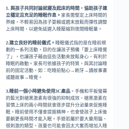
1. 與孩子共同討論就寢及起床的時間，協助孩子建
立穩定且充足的睡眠作息。
家長需堅定上床時間的
界線，不輕易因為孩子耍賴或週末放鬆而彈性調整
上床時間，以避免延遲入睡壓縮到夜間睡眠量。
2.建立良好的睡前儀式。
睡眠儀式指的是在睡前規
劃的一系列活動，目的在讓孩子預備「要上床睡覺
了」，也讓孩子藉由這些活動來放鬆身心，有利於
睡眠的啟動。家長可依據孩子的特質，與其討論睡
前的固定活動，如：吃睡前點心→刷牙→讀故事書
或聽故事→睡覺。
3.睡前一個小時避免使用
3C
產品
。手機和平板螢幕
的藍光對褪黑激素有很強的抑制成效，褪黑激素在
習慣上床的兩小時間就會逐步提升分泌量來促進睡
眠。睡前使用不僅會提振精神，也會使孩子上床後
要躺更長時間才能入眠。手遊若屬於要大量用腦、
很刺激的類型，孩童也可能會因太亢奮而增加入睡