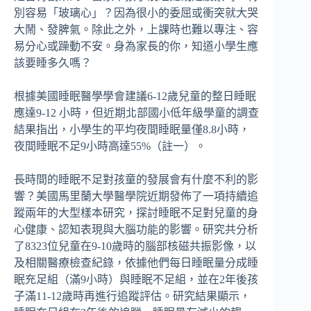
別容易「玻璃心」？因為很小的委屈或衝突就大哭
大鬧、發脾氣。除此之外，上課時也難以專注、容
易分心或躁動不安。身為家長的你，知道小學生應
該要睡多久嗎？
根據美國睡眠醫學學會建議6-12歲兒童的整日睡眠
應達9-12 小時，但近期北部國小低年級學童的調查
結果指出，小學生的平均夜間睡眠量僅8.8小時，
夜間睡眠不足9小時高達55%（註一）。
長時間的睡眠不足對孩童的發展會有什麼不利的影
響？美國馬里蘭大學醫學院近期發佈了一項持續追
蹤兩年的大型樣本研究，探討睡眠不足對兒童的身
心健康、認知表現與大腦功能的影響。研究共分析
了8323位兒童在9-10歲時的腦部核磁共振影像，以
及相關醫療檢查紀錄，依據他們每日睡眠量分成睡
眠充足組（滿9小時）與睡眠不足組，並在2年後孩
子滿11-12歲時再進行追蹤評估。研究結果顯示，