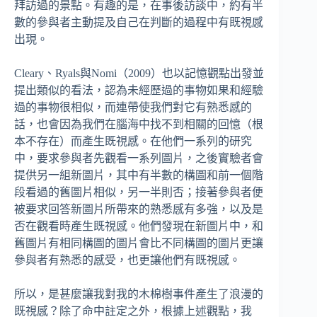
拜訪過的景點。有趣的是，在事後訪談中，約有半
數的參與者主動提及自己在判斷的過程中有既視感
出現。
Cleary、Ryals與Nomi（2009）也以記憶觀點出發並
提出類似的看法，認為未經歷過的事物如果和經驗
過的事物很相似，而連帶使我們對它有熟悉感的
話，也會因為我們在腦海中找不到相關的回憶（根
本不存在）而產生既視感。在他們一系列的研究
中，要求參與者先觀看一系列圖片，之後實驗者會
提供另一組新圖片，其中有半數的構圖和前一個階
段看過的舊圖片相似，另一半則否；接著參與者便
被要求回答新圖片所帶來的熟悉感有多強，以及是
否在觀看時產生既視感。他們發現在新圖片中，和
舊圖片有相同構圖的圖片會比不同構圖的圖片更讓
參與者有熟悉的感受，也更讓他們有既視感。
所以，是甚麼讓我對我的木棉樹事件產生了浪漫的
既視感？除了命中註定之外，根據上述觀點，我