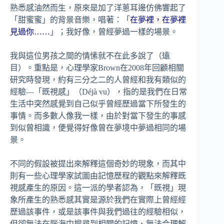
熟悉感油然而生，原來是加了洋蔥耳邊仿佛響起了
「甜蜜蜜」的背景音樂，唱著：「
在夢裡，在夢裡
見過你……
」；我好像，曾經夢過一樣的場景。
我與這位男孩之間的情愫就不在此多說了（遠
目）。重點是，心理學家Brown在2008年回顧相關
研究時發現，約有三分之二的人曾經和我有類似的
經驗—「既視感」（Déjà vu），指的是我們在日常
生活中突然感覺到自己似乎曾經歷過當下所發生的
事情。而多數人像我一樣，由於對當下發生的事感
到似曾相識，便覺得好像曾在夢境中夢過相同的場
景。
不同的假設被提出來解釋這個奇妙的現象，而其中
則有一些心理學家試圖由記憶歷程的觀點來解釋既
視感產生的原因。這一派的學者認為，「既視」現
象所產生的熟悉感其實是源於我們在實際上曾經經
歷過該事件，或是該事件與我們過往的經驗相似，
但卻無法在腦海中搜尋到相關的記憶、無法合理解