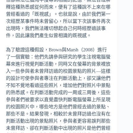
釋這種熟悉感從何而來，便有了這種說不上來在哪
曾經看過的「既視感」。也就是說，由於我們第一
次經歷某事件時未曾留心，所以當下次該事件再次
出現時，我們無法確切想起自己何時經歷過該事
件，因此讓我們產生似曾相識的既視感。
為了驗證這種假設，Brown與Marsh（2008）進行
了一個實驗：他們先請參與研究的學生注視電腦螢
幕來進行視覺判斷活動，同時又在螢幕的背景裡放
入一些參與者未曾拜訪過的校園景點的照片—這樣
的設計可使參與者專注在判斷活動上，卻又讓他們
不知不覺地看過這些照片，增加他們對照片中景點
的熟悉感。在判斷活動完成的一周或三周後，這些
參與者們被要求以直覺盡快判斷電腦螢幕上所呈現
的校園照片中，哪些地方是他們曾經去過的景點、
那些不是。結果發現，相較於未曾拜訪過也沒有在
判斷活動出現的景點照片，參與者更容易誤判那些
未曾拜訪、卻在判斷活動中出現的照片是他們曾經