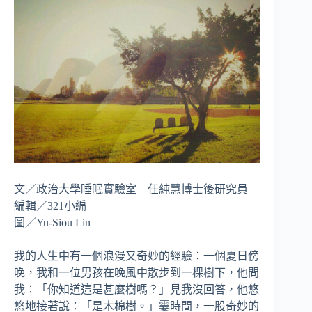
文／政治大學睡眠實驗室 任純慧博士後研究員
編輯／321小編
圖／Yu-Siou Lin
我的人生中有一個浪漫又奇妙的經驗：一個夏日傍
晚，我和一位男孩在晚風中散步到一棵樹下，他問
我：「你知道這是甚麼樹嗎？」見我沒回答，他悠
悠地接著說：「是木棉樹。」霎時間，一股奇妙的