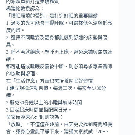
的源頭重新打造美眠體質
楊建銘教授認為：
「睡眠環境的營造」是打造好眠的重要關鍵
1. 過多的光可能會干擾睡眠，可選擇低色溫與低亮
度的燈。
2. 選擇不同睡姿及翻身都能感到舒適的床墊與寢
具。
3. 睡不著就離床，想睡再上床，避免床鋪與焦慮連
結。
都可能造成睡眠反覆被中斷，則必須尋求專業醫師
的協助與處理。
在「生活作息」方面也需培養助眠好習慣
1.建立規律運動習慣，每週三次，每次至少30分
鐘。
2.避免30分鐘以上的小睡與躺床時間
3.固定起床時間並搭配照日光。
吳家碩臨床心理師則認為：
「放鬆」，不僅僅在睡前，白天更要找到時間和機
會，讓身心靈能平靜下來，建議大家試試「20+、