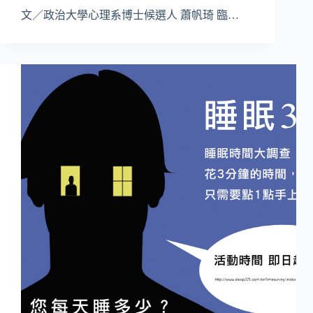
文／政治大學心理系博士候選人 蕭帆琦 臨…