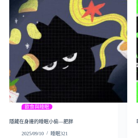
飲食與睡眠
隱藏在身邊的睡眠小偷—肥胖
2025/09/10
睡眠321