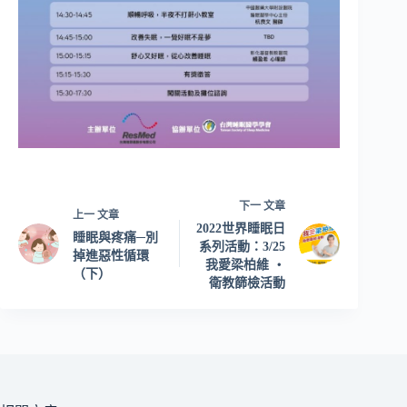
下一
文章
上一
文章
2022世界睡眠日
睡眠與疼痛─別
系列活動：3/25
掉進惡性循環
我愛梁柏維 ‧
（下）
衛教篩檢活動