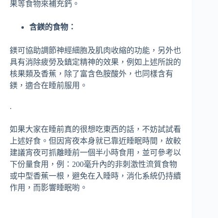
果等食物來補充鈣。
含鎂的食物：
鎂可協助調節神經細胞及肌肉收縮的功能，另外也
具有消除疲勞及鎮定精神的效果，例如上述所說的
核果類及香蕉，除了富含色胺酸外，也同樣含有
鎂，適合在睡前服用。
.
如果大家在睡前真的很想吃東西的話，不妨試試看
上述好食。但因宵夜本身就已靠近睡眠時間，故較
建議宵夜可抓離睡前一個半小時食用，並可參考以
下份量食用，例：200毫升內的非刺激性流質食物
或中型香蕉一根，避免在入睡時，消化系統仍持續
作用，而影響睡眠喲。