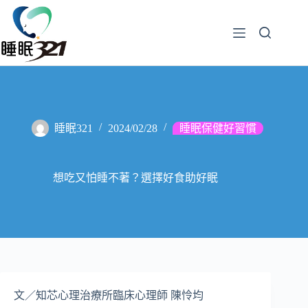
睡眠321
2024/02/28
睡眠保健好習慣
想吃又怕睡不著？選擇好食助好眠
文／知芯心理治療所臨床心理師 陳怜均