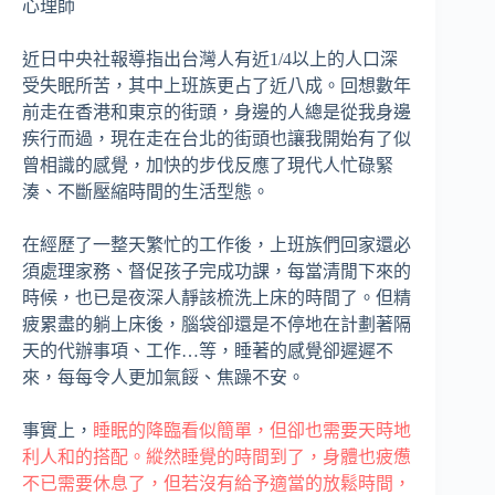
心理師
近日中央社報導指出台灣人有近1/4以上的人口深
受失眠所苦，其中上班族更占了近八成。回想數年
前走在香港和東京的街頭，身邊的人總是從我身邊
疾行而過，現在走在台北的街頭也讓我開始有了似
曾相識的感覺，加快的步伐反應了現代人忙碌緊
湊、不斷壓縮時間的生活型態。
在經歷了一整天繁忙的工作後，上班族們回家還必
須處理家務、督促孩子完成功課，每當清閒下來的
時候，也已是夜深人靜該梳洗上床的時間了。但精
疲累盡的躺上床後，腦袋卻還是不停地在計劃著隔
天的代辦事項、工作…等，睡著的感覺卻遲遲不
來，每每令人更加氣餒、焦躁不安。
事實上，
睡眠的降臨看似簡單，但卻也需要天時地
利人和的搭配。縱然睡覺的時間到了，身體也疲憊
不已需要休息了，但若沒有給予適當的放鬆時間，