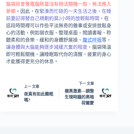
腦袋就會像電腦熱當沒有辦法關機一般，無法進入
夢鄉
。因此，在
緊湊而忙碌的一天生活之後，在睡
前要記得替自己規劃約莫2小時的放輕鬆時間
，在
這段時間裡可以作些平淡無奇的雜事或安排放鬆身
心的活動，例如摺衣服、整理桌面、閱讀書報、聆
聽柔和的音樂、緩和的身體舒展操、
腹式呼吸
等，
讓身體與大腦能夠逐步減緩亢奮的程度
，腦袋降溫
即可輕鬆關機，讓睡眠取代你的清醒，疲累的身心
才能獲得更充分的休息。
下一
文章
上一
文章
褪黑激素—調整
夜真有如此難眠
生理時鐘的黑暗
嗎?
荷爾蒙