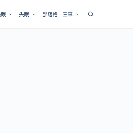
睡眠
失眠
部落格二三事