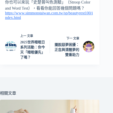
你也可以來玩「史楚普叫色測驗」（Stroop Color
and Word Test），看看你能回答幾個問題嗎？
https://www.simmonstaiwan.com.tw/sp/beautyrest100/i
ndex.html
上一
文章
下一
文章
2025世界睡眠日
擺脫惡夢困擾：
系列活動：你今
正念與清醒夢的
天「睡眠優先」
雙重助力
了嗎？
相關文章