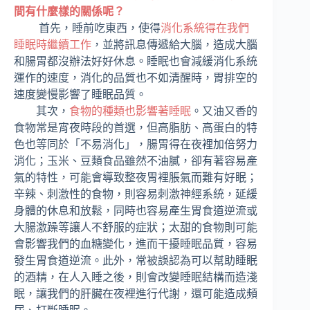
間有什麼樣的關係呢？
首先，睡前吃東西，使得
消化系統得在我們
睡眠時繼續工作
，並將訊息傳遞給大腦，造成大腦
和腸胃都沒辦法好好休息。睡眠也會減緩消化系統
運作的速度，消化的品質也不如清醒時，胃排空的
速度變慢影響了睡眠品質。
其次，
食物的種類也影響著睡眠
。又油又香的
食物常是宵夜時段的首選，但高脂肪、高蛋白的特
色也等同於「不易消化」，腸胃得在夜裡加倍努力
消化；玉米、豆類食品雖然不油膩，卻有著容易產
氣的特性，可能會導致整夜胃裡脹氣而難有好眠；
辛辣、刺激性的食物，則容易刺激神經系統，延緩
身體的休息和放鬆，同時也容易產生胃食道逆流或
大腸激躁等讓人不舒服的症狀；太甜的食物則可能
會影響我們的血糖變化，進而干擾睡眠品質，容易
發生胃食道逆流。此外，常被誤認為可以幫助睡眠
的酒精，在人入睡之後，則會改變睡眠結構而造淺
眠，讓我們的肝臟在夜裡進行代謝，還可能造成頻