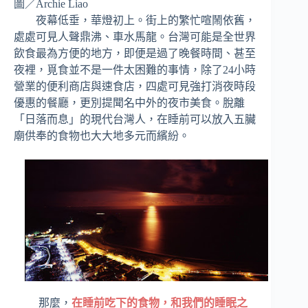
圖／Archie Liao
夜幕低垂，華燈初上。街上的繁忙喧鬧依舊，
處處可見人聲鼎沸、車水馬龍。台灣可能是全世界
飲食最為方便的地方，即便是過了晚餐時間、甚至
夜裡，覓食並不是一件太困難的事情，除了24小時
營業的便利商店與速食店，四處可見強打消夜時段
優惠的餐廳，更別提聞名中外的夜市美食。脫離
「日落而息」的現代台灣人，在睡前可以放入五臟
廟供奉的食物也大大地多元而繽紛。
那麼，
在睡前吃下的食物，和我們的睡眠之