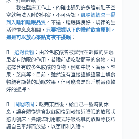
尿、打斷睡眠。
我在臨床工作上，的確也遇到許多睡前肚子空
空就無法入睡的個案，不可否認，
飢腸轆轆會干擾
到入睡和睡眠品質
。不過，睡眠與良好、規律的生
活習慣息息相關，
只要把握以下的睡前飲食原則，
還是可以放心來點宵夜不擾眠
：

選對食物
：由於色胺酸曾被證實在輕微的失眠
患者有助眠的作用，若睡前想吃點簡單的食物，可
選擇含有較多色胺酸的食物，例如牛奶、香蕉、堅
果、芝麻等。目前，雖然沒有直接證據證實上述食
物能有顯著的助眠效果，但可能會是您睡前宵夜較
好的選擇。

間隔時間
：吃完東西後，給自己一些時間休
息，讓身體從進食狀態回復到較接近睡眠的放鬆狀
態再躺床。建議您利用腹式呼吸或肌肉放鬆等技巧
讓自己平靜而放鬆，以更順利入睡。