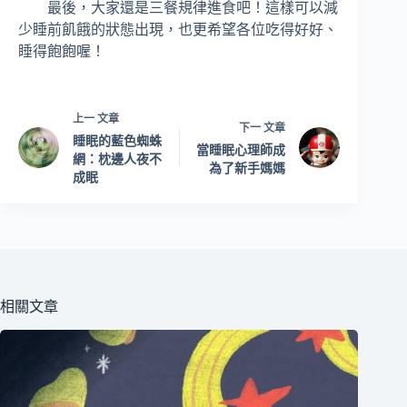
最後，大家還是三餐規律進食吧！這樣可以減
少睡前飢餓的狀態出現，也更希望各位吃得好好、
睡得飽飽喔！
上一
文章
下一
文章
睡眠的藍色蜘蛛
當睡眠心理師成
網：枕邊人夜不
為了新手媽媽
成眠
相關文章