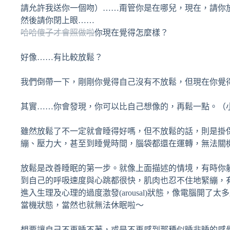
請允許我送你一個吻）……甭管你是在哪兒，現在，請你
然後請你閉上眼……
哈哈傻子才會照做啦
你現在覺得怎麼樣？
好像……有比較放鬆？
我們倒帶一下，剛剛你覺得自己沒有不放鬆，但現在你覺
其實……你會發現，你可以比自己想像的，再鬆一點。（
雖然放鬆了不一定就會睡得好嗎，但不放鬆的話，則是掛
繃、壓力大，甚至到睡覺時間，腦袋都還在運轉，無法關
放鬆是改善睡眠的第一步。就像上面描述的情境，有時你
到自己的呼吸速度與心跳都很快，肌肉也忍不住地緊繃，
進入生理及心理的過度激發(arousal)狀態，像電腦開
當機狀態，當然也就無法休眠啦～
想要讓自己不再睡不著，或是不再感到那種似睡非睡的感