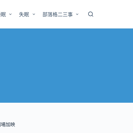
睡眠
失眠
部落格二三事
同場加映