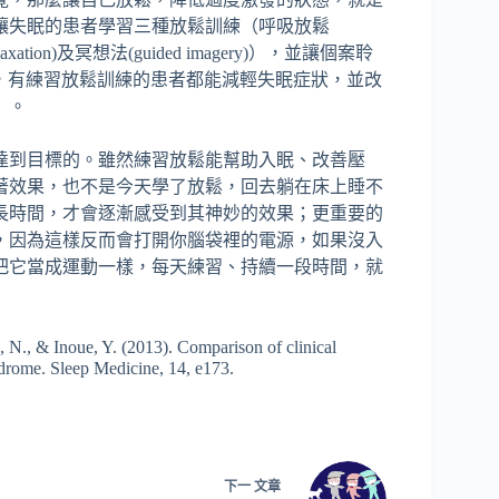
是讓失眠的患者學習三種放鬆訓練（呼吸放鬆
e relaxation)及冥想法(guided imagery)），並讓個案聆
，有練習放鬆訓練的患者都能減輕失眠症狀，並改
）。
達到目標的。雖然練習放鬆能幫助入眠、改善壓
著效果，也不是今天學了放鬆，回去躺在床上睡不
長時間，才會逐漸感受到其神妙的效果；更重要的
，因為這樣反而會打開你腦袋裡的電源，如果沒入
把它當成運動一樣，每天練習、持續一段時間，就
N., & Inoue, Y. (2013). Comparison of clinical
ndrome. Sleep Medicine, 14, e173.
下一
文章