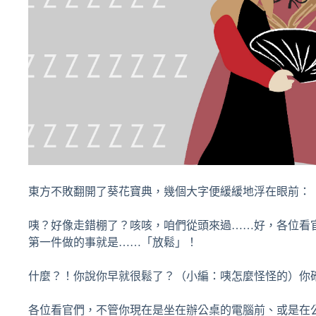
東方不敗翻開了葵花寶典，幾個大字便緩緩地浮在眼前：
咦？好像走錯棚了？咳咳，咱們從頭來過……好，各位看官
第一件做的事就是……「放鬆」！
什麼？！你說你早就很鬆了？（小編：咦怎麼怪怪的）你
各位看官們，不管你現在是坐在辦公桌的電腦前、或是在