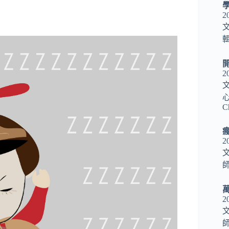
2
輯
2
心
C
2
師
2
師