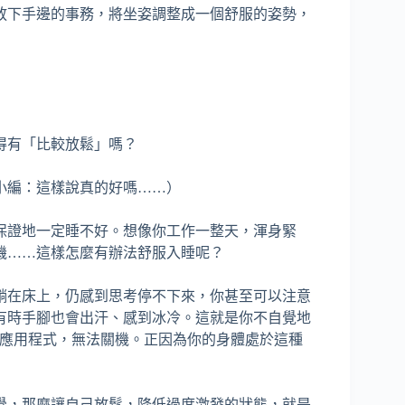
放下手邊的事務，將坐姿調整成一個舒服的姿勢，
得有「比較放鬆」嗎？
小編：這樣說真的好嗎……）
保證地一定睡不好。想像你工作一整天，渾身緊
機……這樣怎麼有辦法舒服入睡呢？
躺在床上，仍感到思考停不下來，你甚至可以注意
有時手腳也會出汗、感到冰冷。這就是你不自覺地
了太多應用程式，無法關機。正因為你的身體處於這種
覺，那麼讓自己放鬆，降低過度激發的狀態，就是