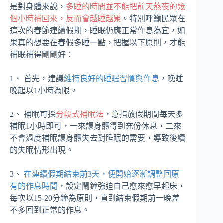
是對身體來說，
多睡的時間並不能把前天熬夜的幾
個小時補回來，反而會越睡越累
。特別呼籲民眾在
這次的春節連續假期，睡眠仍應正常作息為宜，如
果真的想要在春假多睡一點，把握以下原則，才能
補眠補得剛剛好：
1、 首先，建議
維持良好的睡眠習慣與作息
，晚睡
晚起以1小時為限。
2、 補眠可採
分段式補眠法
，意指放假期間每天多
補眠1小時即可，一來讓身體得到充份休息，二來
不會過度補眠讓身體失去對睡眠的需要，導致後續
的失眠情形出現。
3、
在連續假期結束前3天，便開始逐漸調整回原
有的作息時間
，設定鬧鐘強迫自己愈來愈早起床，
每次以15-20分鐘為原則，直到結束假期前一晚差
不多回到正常的作息。