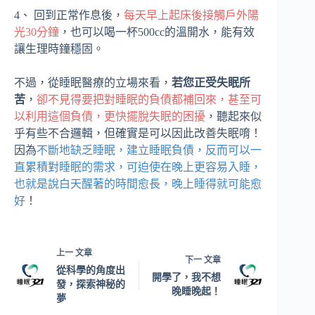
4、 回到正常作息後，
每天早上起床後接觸戶外陽
光30分鐘
，也可以喝一杯500cc的溫開水，能有效
讓生理時鐘穩固。
不過，從睡眠醫療的立場來看，
若您正受失眠所
苦
，
卻不見得要把對睡眠的負債都補回來，甚至可
以利用這個負債，更快擺脫失眠的困擾
，聽起來似
乎有些不合邏輯，但確實是可以因此改善失眠唷！
因為
不斷地缺乏睡眠，建立睡眠負債，反而可以一
直累積對睡眠的需求，可迫使在晚上更容易入睡，
也就是說
白天醒著的時間愈長，晚上睡得就可能愈
好
！
上一
文章
下一
文章
從科學的角度出
開學了，我不想
發，探索神秘的
晚睡晚起！
夢