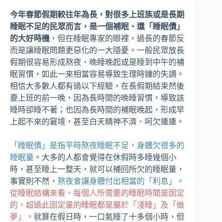
今年春節假期較往年為長，對很多上班族或是長期
睡眠不足的民眾而言，是一個補眠、還「睡眠債」
的大好時機
，但在睡眠專家的眼裡，過長的春節反
而是讓睡眠問題更惡化的一大隱憂。一般民眾放長
假期很容易形成熬夜、晚睡晚起或是睡到中午的補
眠習慣，如此一來相當容易導致生理時鐘的失調。
相信大多數人都有過以下經驗，在長假期結束然後
要上班的前一晚，因為長時間的晚睡習慣，導致該
睡時卻睡不著；也因為長時間的補眠晚起，形成早
上起不來的窘境，甚至白天精神不濟、呵欠連連。
「睡眠債」是指平時熬夜睡眠不足，身體欠很多的
睡眠量
。大多的人都會覺得在休假時多睡幾個小
時，甚至睡上一整天，就可以補回所欠的睡眠量，
事實則不然，
熬夜會讓身體付出相當的「利息」。
從睡眠結構來看，每個人所需要的睡眠時間是固定
的，超過此固定量的睡眠都是屬於「淺睡」及「做
夢」。
就算在假日時，一口氣睡了十多個小時，但