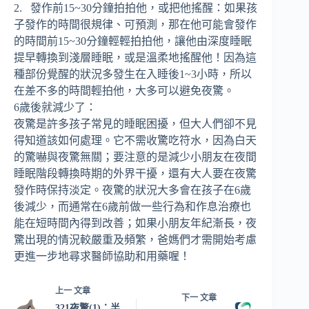
2. 發作前15~30分鐘拍拍他，或把他搖醒：如果孩
子發作的時間很規律、可預測，那在他可能會發作
的時間前15~30分鐘輕輕拍拍他，讓他由深度睡眠
提早轉換到淺層睡眠，或是溫柔地搖醒他！因為這
種部份覺醒的狀況多發生在入睡後1~3小時，所以
在差不多的時間輕拍他，大多可以避免夜驚。
6歲後就減少了：
夜驚是許多孩子常見的睡眠困擾，但大人們卻不見
得知道該如何處理。它不需收驚吃符水，因為白天
的驚嚇與夜驚無關；要注意的是減少小朋友在夜間
睡眠階段轉換時期的外界干擾，還有大人要在夜驚
發作時保持淡定。夜驚的狀況大多會在孩子在6歲
後減少，而通常在6歲前做一些行為和作息治療也
能在短時間內得到改善；如果小朋友年紀漸長，夜
驚出現的情況較嚴重及頻繁，爸媽們才需開始考慮
更進一步地尋求醫師協助和用藥喔！
上一
文章
下一
文章
321夜驚(1)：半