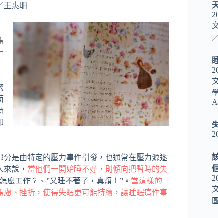
／王惠珊
2
／
焦
上
2
繁
面
A
時
卻
2
部分是由特定的壓力事件引發，也通常在壓力源逐
人來說，
當他們一開始睡不好，則傾向把暫時的失
2
怎麼工作？、”又睡不著了，真煩！”。
當這樣的
焦慮、挫折，使得失眠更可能持續，讓睡眠這件事
圖