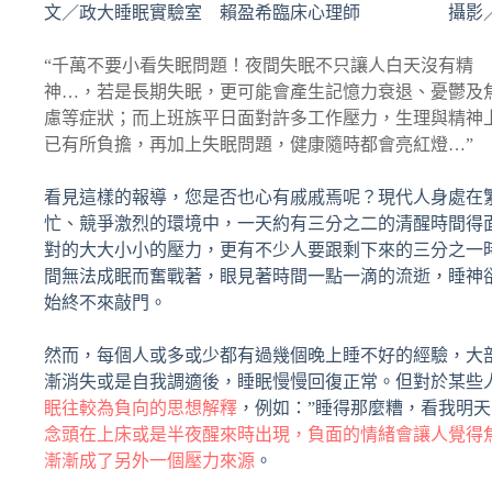
文／政大睡眠實驗室 賴盈希臨床心理師 攝影
“千萬不要小看失眠問題！夜間失眠不只讓人白天沒有精
神…，若是長期失眠，更可能會產生記憶力衰退、憂鬱及
慮等症狀；而上班族平日面對許多工作壓力，生理與精神
已有所負擔，再加上失眠問題，健康隨時都會亮紅燈…”
看見這樣的報導，您是否也心有戚戚焉呢？現代人身處在
忙、競爭激烈的環境中，一天約有三分之二的清醒時間得
對的大大小小的壓力，更有不少人要跟剩下來的三分之一
間無法成眠而奮戰著，眼見著時間一點一滴的流逝，睡神
始終不來敲門。
然而，每個人或多或少都有過幾個晚上睡不好的經驗，大
漸消失或是自我調適後，睡眠慢慢回復正常。但對於某些
眠往較為負向的思想解釋
，例如：”睡得那麼糟，看我明天
念頭在上床或是半夜醒來時出現，負面的情緒會讓人覺得
漸漸成了另外一個壓力來源
。