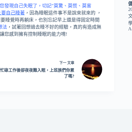
您發現自己失眠了，切記”莫驚、莫慌、莫害
2
上要自己睡著
，因為睡眠這件事不是說來就來的 ，
想要睡覺時再躺床，也別忘記早上還是得固定時間
想法
，試著回想過去睡不好的經驗，真的有造成無
A
讓您感到擁有控制睡眠的能力唷!
下一
文章
忙碌工作後卻夜夜難入眠，上班族們你累
了嗎?