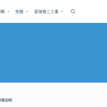
睡眠
失眠
部落格二三事
同場加映