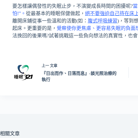
要怎樣讓偶發性的失眠止步，不演變成長時間的困擾呢?
當
怕!”。
從最基本的睡眠保健做起，
絕不要強迫自己待在床
離開床鋪從事一些溫和的活動(如：
腹式呼吸練習
)，等到
起床。更重要的是，
覺察使你更焦慮、更容易失眠的負面
法挽回的後果嗎?試著挑戰這一些負向想法的真實性，也會
上一
文章
『日出而作、日落而息』-談光照治療的
執行
相關文章