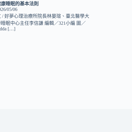
健康睡眠的基本法則
026/05/06
文 / 好夢心理治療所院長林晏瑄、臺北醫學大
學睡眠中心主任李信謙 編輯／321小編 圖／
dda
[…]