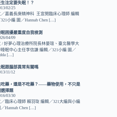
天生注定要失眠！？
013/02/25
文／嘉義長庚精神科 王宣閔臨床心理師 編輯
321小編 圖／Hannah Chen
[…]
睡眠困擾嚴重度自我檢測
026/04/09
文 / 好夢心理治療所院長林晏瑄、臺北醫學大
學睡眠中心主任李信謙 編輯／321小編 圖／
dda
[…]
失眠跟腦部異常有關嗎
013/11/12
該吃藥，還是不吃藥？——藥物使用，不只是
個選擇題
016/03/30
文／臨床心理師 賴羽琁 編輯／321大編與小編
／Hannah Chen
[…]