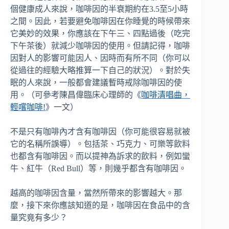
個健康成人來說，咖啡因的半衰期約在3.5至5小時
之間。因此，若要避免咖啡因在你睡覺的時候帶來
它美妙的效果，你應該在下午三、四點過後（吃完
下午茶後）就減少咖啡因的使用。但請記得，咖啡
因對人的影響可能因人、因時而有所不同（你可以
從過往的經驗大略推算一下自己的狀況）。對於失
眠的人來說，一般都會建議暫時戒除咖啡因的使
用。（可參考陳昌偉臨床心理師的《
咖啡清唱曲，
輕嚐咖啡
!
》一文）
不是只有咖啡內才含有咖啡因（你可能很容易就被
它的名稱所誤導）。包括茶、巧克力、可樂等飲料
也都含有咖啡因。而以提神為訴求的飲料，例如蠻
牛、紅牛（Red Bull）等，則幾乎都含有咖啡因。
越高的咖啡因含量，當然所帶來的影響越大。那
麼，接下來你應該知道的是，咖啡因在食品中的含
量究竟有多少？