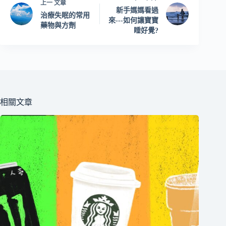
上一
文章
新手媽媽看過
治療失眠的常用
來---如何讓寶寶
藥物與方劑
睡好覺?
相關文章