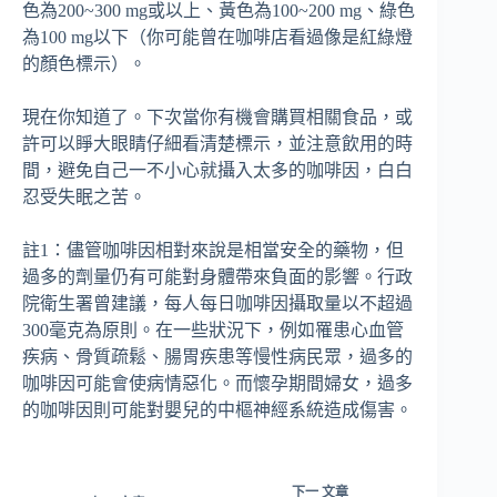
色為200~300 mg或以上、黃色為100~200 mg、綠色
為100 mg以下（你可能曾在咖啡店看過像是紅綠燈
的顏色標示）。
現在你知道了。下次當你有機會購買相關食品，或
許可以睜大眼睛仔細看清楚標示，並注意飲用的時
間，避免自己一不小心就攝入太多的咖啡因，白白
忍受失眠之苦。
註1：儘管咖啡因相對來說是相當安全的藥物，但
過多的劑量仍有可能對身體帶來負面的影響。行政
院衛生署曾建議，每人每日咖啡因攝取量以不超過
300毫克為原則。在一些狀況下，例如罹患心血管
疾病、骨質疏鬆、腸胃疾患等慢性病民眾，過多的
咖啡因可能會使病情惡化。而懷孕期間婦女，過多
的咖啡因則可能對嬰兒的中樞神經系統造成傷害。
下一
文章