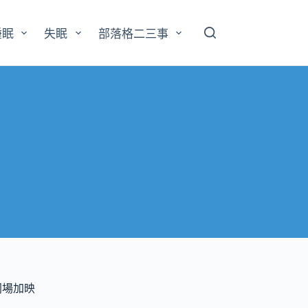
睡眠
失眠
部落格二三事
同場加映