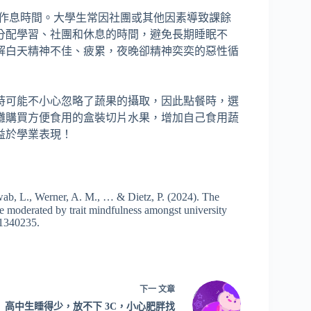
律的作息時間。大學生常因社團或其他因素導致課餘
分配學習、社團和休息的時間，避免長期睡眠不
解白天精神不佳、疲累，夜晚卻精神奕奕的惡性循
有時可能不小心忽略了蔬果的攝取，因此點餐時，選
攤購買方便食用的盒裝切片水果，增加自己食用蔬
益於學業表現！
wab, L., Werner, A. M., … & Dietz, P. (2024). The
 moderated by trait mindfulness amongst university
 1340235.
下一
文章
高中生睡得少，放不下 3C，小心肥胖找