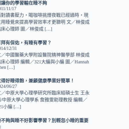
別讓你的學習輸在睡不夠
011/11/17
面對讀書壓力，喝咖啡挑燈夜戰已經過時，現
在用睡覺來提高學習效率才更聰明 文／林俊成
臨床心理師 圖／林俊成
[…]
有拜有保佑，有睡有學習？
014/12/31
文／中國醫藥大學附設醫院精神醫學部 林俊成
床心理師 編輯／321大編與小編 圖／Hannah
hen
[…]
吃得好睡得飽，兼顧健康學業好簡單！
024/06/27
文／中原大學心理學研究所臨床組碩士生 王永
煬/中原大學心理學系 詹雅雯助理教授 編輯／
21小編
[…]
睡不夠與睡不好影響學習？別輕忽小睡的重要
性