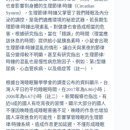
也會影響到身體的生理節律/時鐘（Circadian
System），生理節律/時鐘又掌管了我們睡眠及內分
泌的調控，是我們適應環境的秘密武器，若長期生
理節律/時鐘出現紊亂，對健康也會造成相當的危
害。根據研究指出，當在「錯誤」的時間（理當應
該休息的時間）提供給小鼠胰島素時，小鼠會出現
生理節律/時鐘混亂的情形，讓白天與黑夜的節律
區分變得較不明顯。甚至有研究指出，生理節律/
時鐘的混亂也是慢性病危險因子，例如：第2型糖
尿病、心血管疾病、以及癌症等（註一）。
根據台灣睡眠醫學學會的調查公布的資料顯示，台
灣人平日的平均睡眠時間，在2017年為6.86小時；
2006年為6.67小時（註二）。新聞報導也指出，有
近6成的國人有吃宵夜的習慣，顯示大部分的國人
不僅因晚睡造成睡眠普遍不足，晚睡的作息也增加
國人深夜進食的可能性，影響掌管睡眠的生理節
律/時鐘系統，造成作息更加延遲，不僅形成睡眠