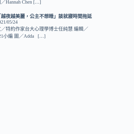
／Hannah Chen
[…]
「越夜越美麗，公主不想睡」談就寢時間拖延
021/05/24
文／特約作家台大心理學博士任純慧 編輯／
21小編 圖／Adda
[…]