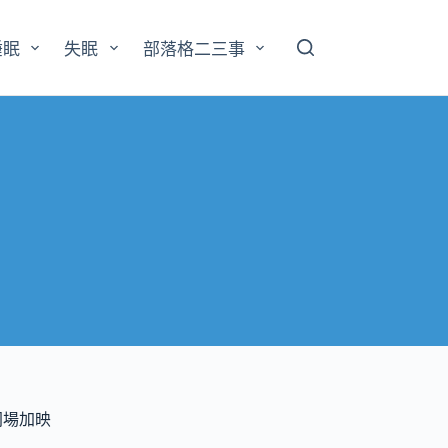
睡眠
失眠
部落格二三事
同場加映