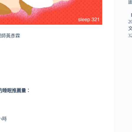
圖
2
3
理師黃彥霖
的睡眠推薦量：
小時