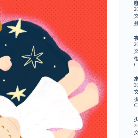
2
翁
2
後
C
2
後
C
2