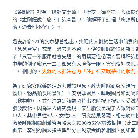
《金剛經》裡有一段經文寫道：「復次。須菩提。菩薩於
的《金剛經說什麼？」這本書中，他解釋了這裡「應無所
應，過去則不留」》。
過去許多321的文章都曾指出，失眠的人對於生活中的負
「念念皆空」或是「過去則不留」，使得睡眠變得困難；
了「只要一不服用就會失眠」的用藥惡性循環。要解釋這
中舉的例子窺見一二：如果有人瞪你一眼，害你夜裡失眠
一）相同的，
失眠的人把注意力「住」在安眠藥裡的狀況
為了研究安眠藥的注意力偏誤現象，政大睡眠研究室進行
物類、物品類及風景類）、安眠藥圖片、睡眠圖片和動物
（動物類），並在注意到該類圖片出現時按下按鈕。受試
腦波變化，因為過去研究發現，某些腦波呈現了人類對於
13人，其中男性5人，女性8人；研究結果發現，相較於
激及睡眠相關刺激皆有較大之P300及SPW腦波振幅（此
顯示，客觀的腦波指標與部分主觀感受顯著相關，例如其中