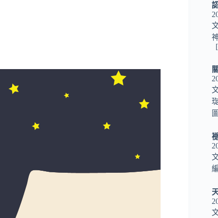
2
神
2
圖
2
編
2