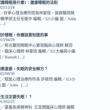
認識睡眠是什麼1：健康睡眠的法則
025/12/24
文 / 好夢心理治療所院長林晏瑄、振興醫院精
醫學部主任毛衛中 編輯／321小編 圖／Adda
[…]
關於睡眠，你應該要知道的事
015/04/29
文／新光醫院睡眠中心實習臨床心理師 賴羽
琁、臨床心理師 林晏瑄 編輯／321大編與小編
／Hannah
[…]
褪黑激素，失眠的安全解方？
022/08/30
文／賦能心理治療所所長 許筱筠 編輯／321小
 圖／Adda
[…]
天生注定要失眠！？
013/02/25
文／嘉義長庚精神科 王宣閔臨床心理師 編輯