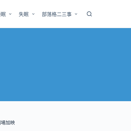
睡眠
失眠
部落格二三事
同場加映