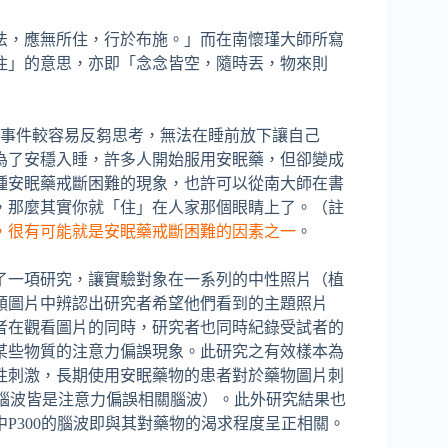
法，應無所住，行於布施。」而在南懷瑾大師所寫
住」的意思，亦即「念念皆空，隨時丟，物來則
向事件較容易反芻思考，無法在睡前放下讓自己
為了安穩入睡，許多人開始服用安眠藥，但卻變成
種安眠藥戒斷困難的現象，也許可以從南大師在書
，那麼其實你就「住」在人家那個眼睛上了。（註
，很有可能就是安眠藥戒斷困難的因素之一
。
了一項研究，讓實驗對象在一系列的中性照片（植
類圖片中辨認出研究者希望他們看到的主題照片
者在觀看圖片的同時，研究者也同時紀錄受試者的
某些物質的注意力偏誤現象。此研究之有效樣本為
中性刺激，長期使用安眠藥物的患者對於藥物圖片刺
二腦波皆是注意力偏誤相關腦波）。此外研究結果也
P300的腦波即與其對藥物的渴求程度呈正相關。