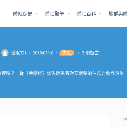
睡眠保健
睡眠醫學
睡眠百科
族群與
睡眠321
2016/05/10
失眠
2 則留言
藥裡嗎？—從《金剛經》談失眠患者對安眠藥的注意力偏誤現象