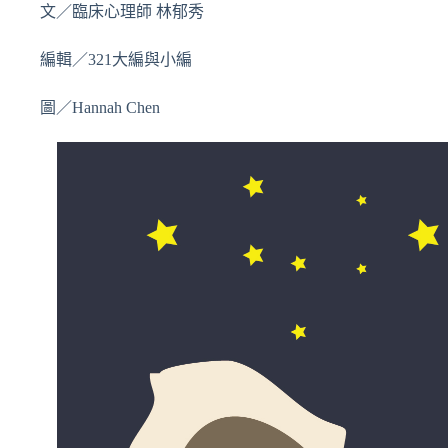
文／臨床心理師 林郁秀
編輯／321大編與小編
圖／Hannah Chen