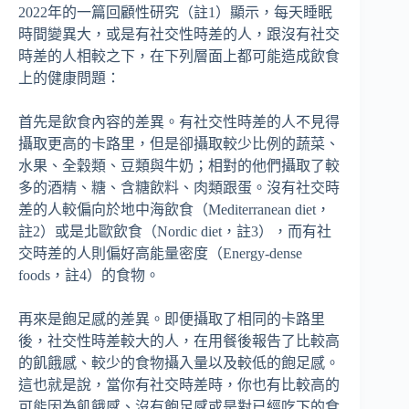
2022年的一篇回顧性研究（註1）顯示，每天睡眠
時間變異大，或是有社交性時差的人，跟沒有社交
時差的人相較之下，在下列層面上都可能造成飲食
上的健康問題：
首先是飲食內容的差異。有社交性時差的人不見得
攝取更高的卡路里，但是卻攝取較少比例的蔬菜、
水果、全穀類、豆類與牛奶；相對的他們攝取了較
多的酒精、糖、含糖飲料、肉類跟蛋。沒有社交時
差的人較偏向於地中海飲食（Mediterranean diet，
註2）或是北歐飲食（Nordic diet，註3），而有社
交時差的人則偏好高能量密度（Energy-dense
foods，註4）的食物。
再來是飽足感的差異。即便攝取了相同的卡路里
後，社交性時差較大的人，在用餐後報告了比較高
的飢餓感、較少的食物攝入量以及較低的飽足感。
這也就是說，當你有社交時差時，你也有比較高的
可能因為飢餓感、沒有飽足感或是對已經吃下的食