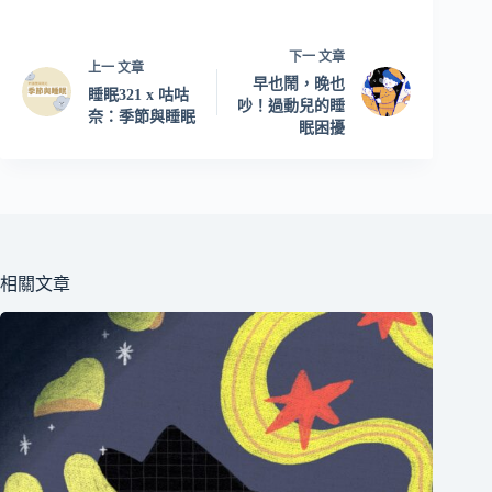
下一
文章
上一
文章
早也鬧，晚也
睡眠321 x 咕咕
吵！過動兒的睡
奈：季節與睡眠
眠困擾
相關文章