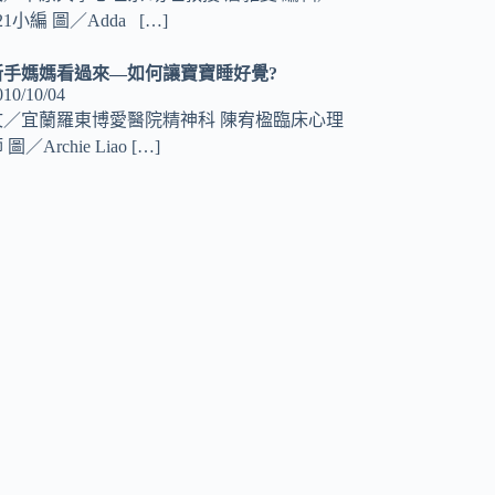
21小編 圖／Adda
[…]
新手媽媽看過來—如何讓寶寶睡好覺?
010/10/04
文／宜蘭羅東博愛醫院精神科 陳宥楹臨床心理
 圖／Archie Liao
[…]