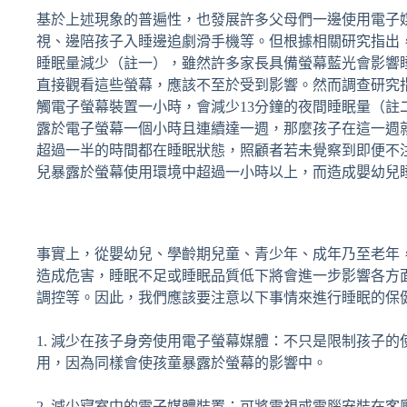
基於上述現象的普遍性，也發展許多父母們一邊使用電子
視、邊陪孩子入睡邊追劇滑手機等。但根據相關研究指出
睡眠量減少（註一），雖然許多家長具備螢幕藍光會影響
直接觀看這些螢幕，應該不至於受到影響。然而調查研究
觸電子螢幕裝置一小時，會減少13分鐘的夜間睡眠量（註
露於電子螢幕一個小時且連續達一週，那麼孩子在這一週
超過一半的時間都在睡眠狀態，照顧者若未覺察到即便不
兒暴露於螢幕使用環境中超過一小時以上，而造成嬰幼兒
事實上，從嬰幼兒、學齡期兒童、青少年、成年乃至老年
造成危害，睡眠不足或睡眠品質低下將會進一步影響各方
調控等。因此，我們應該要注意以下事情來進行睡眠的保
1. 減少在孩子身旁使用電子螢幕媒體：不只是限制孩子
用，因為同樣會使孩童暴露於螢幕的影響中。
2. 減少寢室中的電子媒體裝置：可將電視或電腦安裝在