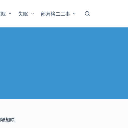
睡眠
失眠
部落格二三事
同場加映