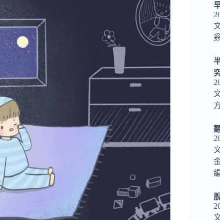
2
翁
2
方
2
編
2