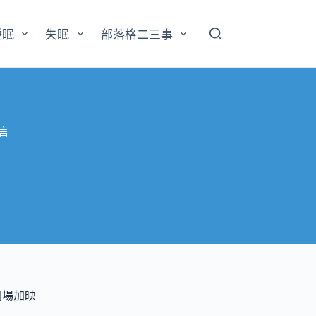
睡眠
失眠
部落格二三事
留言
同場加映