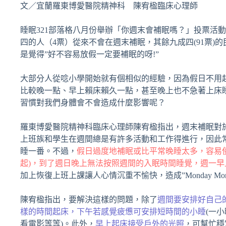
文／宜蘭羅東博愛醫院精神科 陳宥楹臨床心理師
睡眠321部落格八月份舉辦「你週末會補眠嗎？」投票活
四的人（4票）從來不會在週末補眠，其餘九成四(91票)
是覺得”好不容易放假一定要補眠的呀!”
大部分人從唸小學開始就有個相似的經驗，因為假日不用
比較晚一點、早上賴床賴久一點，甚至晚上也不急著上床
習慣對我們身體會不會造成什麼影響呢？
羅東博愛醫院精神科臨床心理師陳宥楹指出，週末補眠對
上班族和學生在週間總是有許多活動和工作得進行，因此
睡一番。不過，
假日過度地補眠或比平常晚睡太多，容易
起)，到了週日晚上無法按照週間的入眠時間睡覺，週一早
加上恢復上班上課讓人心情沉重不愉快，造成”Monday Mornin
陳宥楹指出，要解決這樣的問題，除了
週間要安排好自己
樣的時間起床，下午若感覺疲憊可安排短時間的小睡
(一小
看電影等等)。此外，
早上起床接受戶外的光照
，可幫忙穩