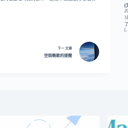
2
[
下一
文章
空姐輓歌的提醒