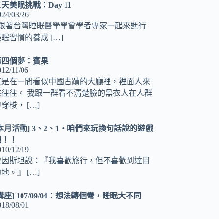
1天美眠挑戰：Day 11
024/03/26
. 跟著台灣睡眠醫學學會學者專家一起來進行
美眠習慣的養成
[…]
第四個夢：賓果
012/11/06
這是在一間看似中國古蹟的大廳裡，裡面人來
來往往。 我跟一群看不清楚臉的黑衣人在人群
中穿梭，
[…]
[本月活動] 3、2、1‧咱們來玩換句話說的遊戲
吧！！
010/12/19
愛因斯坦說：『我喜歡旅行，但不喜歡到達目
的地。』
[…]
講座] 107/09/04：想法轉個彎，睡眠大不同
018/08/01