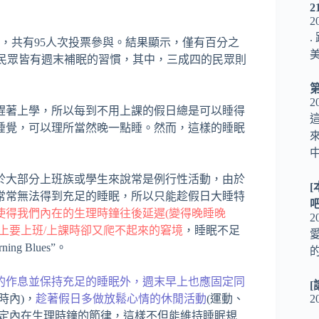
2
2
動，共有95人次投票參與。結果顯示，僅有百分之
的民眾皆有週末補眠的習慣，其中，三成四的民眾則
2
趕著上學，所以每到不用上課的假日總是可以睡得
睡覺，可以理所當然晚一點睡。然而，這樣的睡眠
於大部分上班族或學生來說常是例行性活動，由於
常常無法得到充足的睡眠，所以只能趁假日大睡特
使得我們內在的生理時鐘往後延遲(變得晚睡晚
2
上要上班/上課時卻又爬不起來的窘境
，睡眠不足
g Blues”。
的作息並保持充足的睡眠外，週末早上也應固定同
[
2
時內)，
趁著假日多做放鬆心情的休閒活動
(運動、
定內在生理時鐘的節律，這樣不但能維持睡眠規