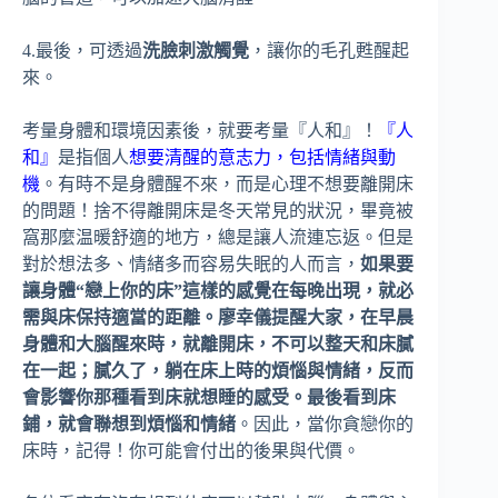
4.最後，可透過
洗臉刺激觸覺
，讓你的毛孔甦醒起
來。
考量身體和環境因素後，就要考量『人和』！
『人
和』
是指個人
想要清醒的意志力，包括情緒與動
機
。有時不是身體醒不來，而是心理不想要離開床
的問題！捨不得離開床是冬天常見的狀況，畢竟被
窩那麼温暖舒適的地方，總是讓人流連忘返。但是
對於想法多、情緒多而容易失眠的人而言，
如果要
讓身體“戀上你的床”這樣的感覺在每晚出現，就必
需與床保持適當的距離。廖幸儀提醒大家，在早晨
身體和大腦醒來時，就離開床，不可以整天和床膩
在一起；膩久了，躺在床上時的煩惱與情緒，反而
會影響你那種看到床就想睡的感受。最後看到床
鋪，就會聯想到煩惱和情緒
。因此，當你貪戀你的
床時，記得！你可能會付出的後果與代價。