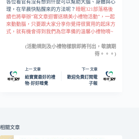
各位看官有沒有想到什麼可以幫助大腦、身體與心
理，在早晨快點醒來的方法呢？
睡眠321部落格後
續也將舉辦”寫文章迴響送精美小禮物活動”，一起
來動動腦，只要跟大家分享你覺得很實用的起床方
式，就有機會得到我們為您準備的溫馨小禮物唷~
(活動規則及小禮物樣貌即將刊出，敬請期
待。。。)
上一
文章
下一
文章
給寶寶最好的禮
歡迎免費訂閱電
物-好好睡覺
子報
相關文章