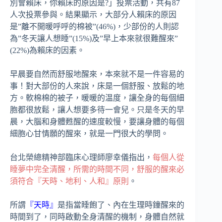
別會賴床，你賴床的原因是?」投票活動，共有87
人次投票參與。結果顯示，大部分人賴床的原因
是”離不開暖呼呼的棉被”(46%)，少部份的人則認
為”冬天讓人想睡”(15%)及”早上本來就很難醒來”
(22%)為賴床的因素。
早晨要自然而舒服地醒來，本來就不是一件容易的
事！對大部份的人來說，床是一個舒服、放鬆的地
方。軟棉棉的被子，暖暖的温度，讓全身的每個細
胞都很放鬆，讓人想要多待一會兒。只是冬天的早
晨，大腦和身體甦醒的速度較慢，要讓身體的每個
細胞心甘情願的醒來，就是一門很大的學問。
台北榮總精神部臨床心理師廖幸儀指出，
每個人從
睡夢中完全清醒，所需的時間不同，舒服的醒來必
須符合『天時、地利、人和』原則
。
所謂
『天時』
是指當睡飽了、內在生理時鐘醒來的
時間到了，同時啟動全身清醒的機制，身體自然就