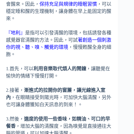
會醒來。因此，
保持充足與規律的睡眠習慣
，可以
穩定睡和醒的生理機制，讓身體在早上能固定的醒
來。
『地利』
是指可以引發清醒的環境，包括誘發各種
感覺器官清醒的方法。因此，可試
著創造一個刺激
你的視、聽、嗅、觸覺的環境
，慢慢甦醒全身的細
胞。
1.首先，可以
利用音樂取代煩人的鬧鐘
，讓聽覺在
愉快的情緒下慢慢打開。
2.接著，
漸進式的拉開你的窗簾，讓光線進入室
內
，在眼睛接受到陽光時，可加快大腦清醒，另外
也可讓身體獲知白天訊息的到來！。
3.然後，
適度的使用一些香味，如精油、可口的早
餐香
，增加大腦的清醒度，因為嗅覺是直接通往大
腦的管道，可以加速大腦清醒。